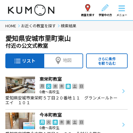
教室を探す
学習中の方
メニュー
HOME
お近くの教室を探す
検索結果
愛知県安城市里町東山
付近の公文式教室
さらに条件
地図
リスト
を絞り込む
東栄町教室
月
火
水
木
金
土
日
0歳～高校生
愛知県安城市東栄町５丁目２０番地１１ グランメールトー
エイ １０１
今本町教室
月
火
水
木
金
土
日
0歳～高校生