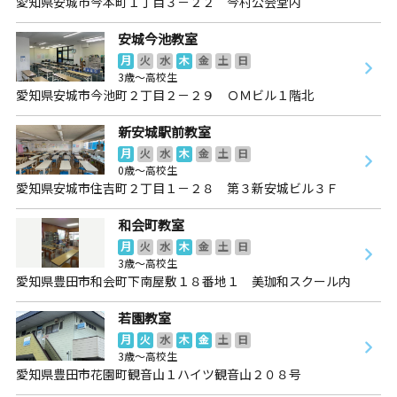
愛知県安城市今本町１丁目３－２２ 今村公会堂内
安城今池教室
月
火
水
木
金
土
日
3歳～高校生
愛知県安城市今池町２丁目２－２９ ＯＭビル１階北
新安城駅前教室
月
火
水
木
金
土
日
0歳～高校生
愛知県安城市住吉町２丁目１－２８ 第３新安城ビル３Ｆ
和会町教室
月
火
水
木
金
土
日
3歳～高校生
愛知県豊田市和会町下南屋敷１８番地１ 美珈和スクール内
若園教室
月
火
水
木
金
土
日
3歳～高校生
愛知県豊田市花園町観音山１ハイツ観音山２０８号