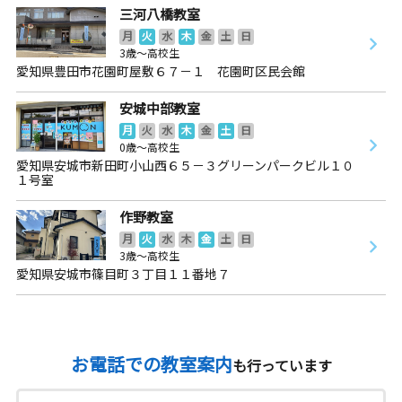
三河八橋教室
月
火
水
木
金
土
日
3歳～高校生
愛知県豊田市花園町屋敷６７－１ 花園町区民会館
安城中部教室
月
火
水
木
金
土
日
0歳～高校生
愛知県安城市新田町小山西６５－３グリーンパークビル１０
１号室
作野教室
月
火
水
木
金
土
日
3歳～高校生
愛知県安城市篠目町３丁目１１番地７
お電話での教室案内
も行っています