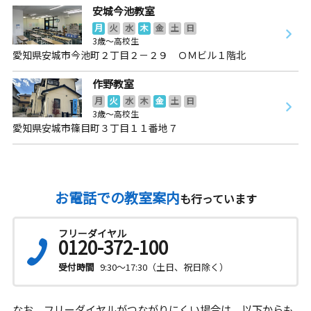
安城今池教室
月
火
水
木
金
土
日
3歳～高校生
愛知県安城市今池町２丁目２－２９ ＯＭビル１階北
作野教室
月
火
水
木
金
土
日
3歳～高校生
愛知県安城市篠目町３丁目１１番地７
お電話での教室案内
も行っています
フリーダイヤル
0120-372-100
受付時間
9:30～17:30（土日、祝日除く）
なお、フリーダイヤルがつながりにくい場合は、以下からも