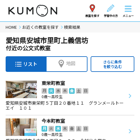
教室を探す
学習中の方
メニュー
HOME
お近くの教室を探す
検索結果
愛知県安城市里町上義信坊
付近の公文式教室
さらに条件
地図
リスト
を絞り込む
東栄町教室
月
火
水
木
金
土
日
0歳～高校生
愛知県安城市東栄町５丁目２０番地１１ グランメールトー
エイ １０１
今本町教室
月
火
水
木
金
土
日
0歳～高校生