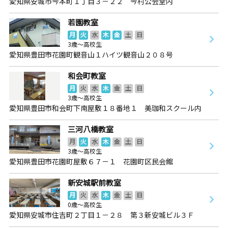
愛知県安城市今本町１丁目３－２２ 今村公会堂内
若園教室
月
火
水
木
金
土
日
3歳～高校生
愛知県豊田市花園町観音山１ハイツ観音山２０８号
和会町教室
月
火
水
木
金
土
日
3歳～高校生
愛知県豊田市和会町下南屋敷１８番地１ 美珈和スクール内
三河八橋教室
月
火
水
木
金
土
日
3歳～高校生
愛知県豊田市花園町屋敷６７－１ 花園町区民会館
新安城駅前教室
月
火
水
木
金
土
日
0歳～高校生
愛知県安城市住吉町２丁目１－２８ 第３新安城ビル３Ｆ