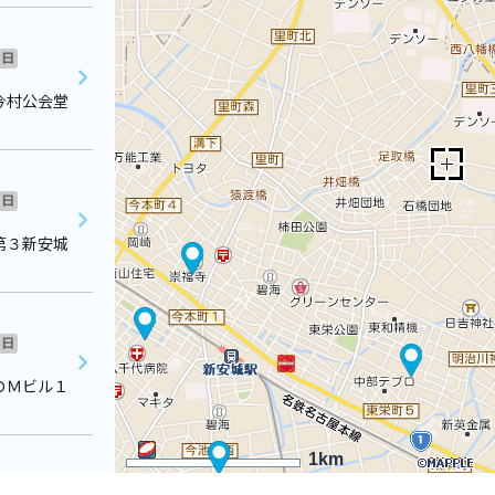
日
今村公会堂
日
第３新安城
日
ＯＭビル１
1km
日