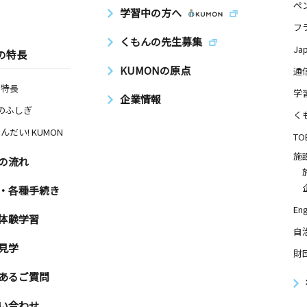
ペ
学習中の方へ
フ
くもんの先生募集
Ja
の特長
KUMONの原点
通
の特長
学
企業情報
Nのふしぎ
く
んだい! KUMON
TO
施
の流れ
・各種手続き
Eng
体験学習
自
見学
財
あるご質問
い合わせ