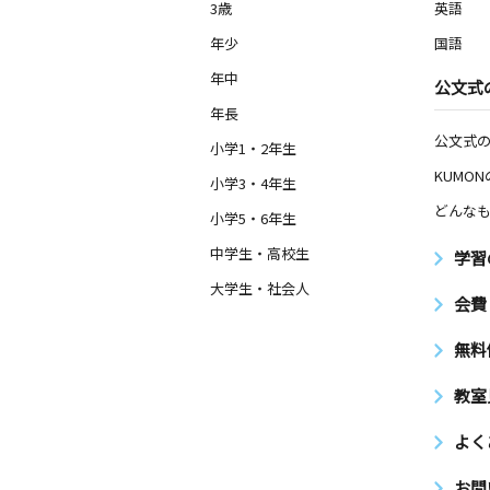
3歳
英語
年少
国語
年中
公文式
年長
公文式
小学1・2年生
KUMO
小学3・4年生
どんなも
小学5・6年生
中学生・高校生
学習
大学生・社会人
会費
無料
教室
よく
お問