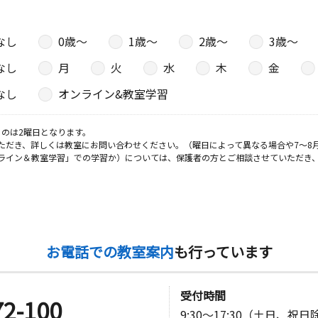
園町区民会
なし
0歳〜
1歳〜
2歳〜
3歳〜
なし
月
火
水
木
金
なし
オンライン&教室学習
のは2曜日となります。
ただき、詳しくは教室にお問い合わせください。（曜日によって異なる場合や7～8
ライン＆教室学習」での学習か）については、保護者の方とご相談させていただき
お電話での教室案内
も行っています
受付時間
72-100
9:30～17:30（土日、祝