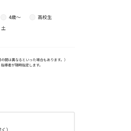
4歳〜
高校生
土
月の間は異なるといった場合もあります。）
、指導者が随時指定します。
日除く）