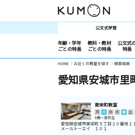
公文式学習
年齢・学年
教科・教材
公文式
ごとの特長
ごとの特長
特長
HOME
お近くの教室を探す
検索結果
愛知県安城市里
東栄町教室
月
火
水
木
金
土
0歳～高校生
愛知県安城市東栄町５丁目２０番地１
メールトーエイ １０１