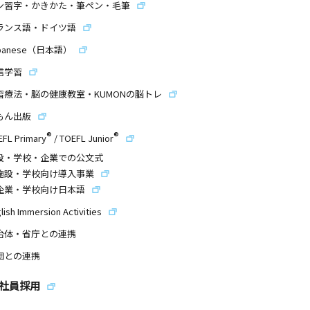
ン習字・かきかた・筆ペン・毛筆
ランス語・ドイツ語
panese（日本語）
信学習
習療法・脳の健康教室・KUMONの脳トレ
もん出版
®
®
EFL Primary
/
TOEFL Junior
設・学校・企業での公文式
施設・学校向け導入事業
企業・学校向け日本語
lish Immersion Activities
治体・省庁との連携
団との連携
社員採用