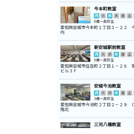
今本町教室
月
火
水
木
金
土
0歳～高校生
愛知県安城市今本町１丁目３－２２ 
内
新安城駅前教室
月
火
水
木
金
土
0歳～高校生
愛知県安城市住吉町２丁目１－２８ 
ビル３Ｆ
安城今池教室
月
火
水
木
金
土
3歳～高校生
愛知県安城市今池町２丁目２－２９ 
階北
三河八橋教室
月
火
水
木
金
土