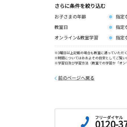
3歳～高校生
さらに条件を絞り込む
愛知県豊田市花園町屋敷６７－１ 花
館
お子さまの年齢
指定
教室日
指定
オンライン&教室学習
指定
※3曜日以上記載の場合も教室に通っていただく
※時間についてはおおよその目安としてご覧い
※学習日及び学習方法（教室での学習か「オン
前のページへ戻る
フリーダイヤル
0120-3