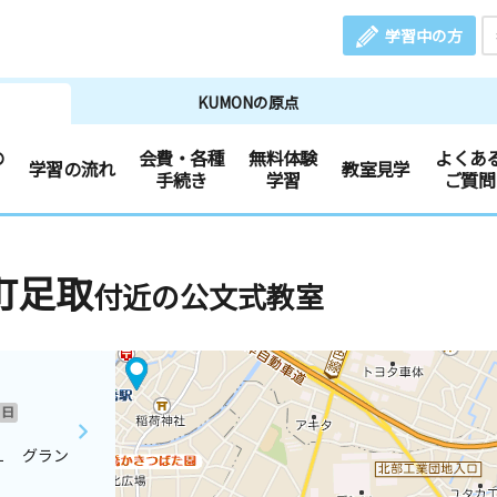
学習中の方
KUMONの原点
の
会費・各種
無料体験
よくあ
学習の流れ
教室見学
手続き
学習
ご質問
町足取
付近の公文式教室
日
１ グラン