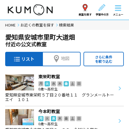
教室を探す
学習中の方
メニュー
HOME
お近くの教室を探す
検索結果
愛知県安城市里町大道畑
付近の公文式教室
さらに条件
地図
リスト
を絞り込む
東栄町教室
月
火
水
木
金
土
日
0歳～高校生
愛知県安城市東栄町５丁目２０番地１１ グランメールトー
エイ １０１
今本町教室
月
火
水
木
金
土
日
0歳～高校生