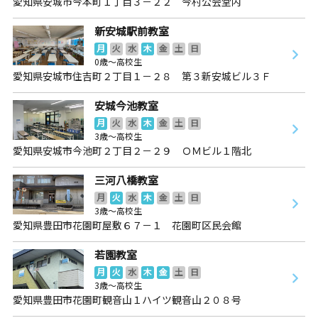
愛知県安城市今本町１丁目３－２２ 今村公会堂内
新安城駅前教室
月
火
水
木
金
土
日
0歳～高校生
愛知県安城市住吉町２丁目１－２８ 第３新安城ビル３Ｆ
安城今池教室
月
火
水
木
金
土
日
3歳～高校生
愛知県安城市今池町２丁目２－２９ ＯＭビル１階北
三河八橋教室
月
火
水
木
金
土
日
3歳～高校生
愛知県豊田市花園町屋敷６７－１ 花園町区民会館
若園教室
月
火
水
木
金
土
日
3歳～高校生
愛知県豊田市花園町観音山１ハイツ観音山２０８号