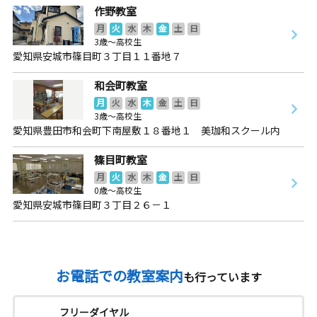
作野教室
月
火
水
木
金
土
日
3歳～高校生
愛知県安城市篠目町３丁目１１番地７
和会町教室
月
火
水
木
金
土
日
3歳～高校生
愛知県豊田市和会町下南屋敷１８番地１ 美珈和スクール内
篠目町教室
月
火
水
木
金
土
日
0歳～高校生
愛知県安城市篠目町３丁目２６－１
お電話での教室案内
も行っています
フリーダイヤル