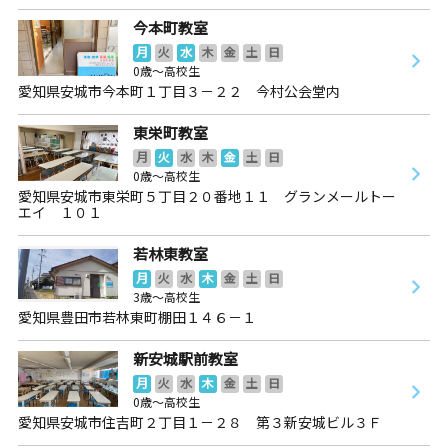
今本町教室
月
火
水
木
金
土
日
0歳～高校生
愛知県安城市今本町１丁目３－２２ 今村公会堂内
東栄町教室
月
火
水
木
金
土
日
0歳～高校生
愛知県安城市東栄町５丁目２０番地１１ グランメールトー
エイ １０１
若林東教室
月
火
水
木
金
土
日
3歳～高校生
愛知県豊田市若林東町棚田１４６－１
新安城駅前教室
月
火
水
木
金
土
日
0歳～高校生
愛知県安城市住吉町２丁目１－２８ 第３新安城ビル３Ｆ