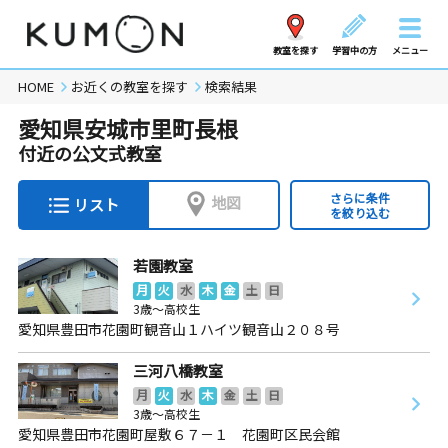
教室を探す
学習中の方
メニュー
HOME
お近くの教室を探す
検索結果
愛知県安城市里町長根
付近の公文式教室
さらに条件
地図
リスト
を絞り込む
若園教室
月
火
水
木
金
土
日
3歳～高校生
愛知県豊田市花園町観音山１ハイツ観音山２０８号
三河八橋教室
月
火
水
木
金
土
日
3歳～高校生
愛知県豊田市花園町屋敷６７－１ 花園町区民会館