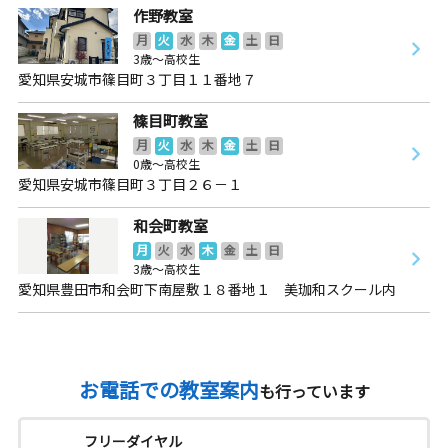
作野教室
月
火
水
木
金
土
日
3歳～高校生
愛知県安城市篠目町３丁目１１番地７
篠目町教室
月
火
水
木
金
土
日
0歳～高校生
愛知県安城市篠目町３丁目２６－１
和会町教室
月
火
水
木
金
土
日
3歳～高校生
愛知県豊田市和会町下南屋敷１８番地１ 美珈和スクール内
お電話での教室案内
も行っています
フリーダイヤル