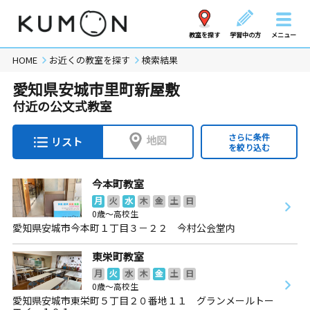
教室を探す
学習中の方
メニュー
HOME
お近くの教室を探す
検索結果
愛知県安城市里町新屋敷
付近の公文式教室
さらに条件
地図
リスト
を絞り込む
今本町教室
月
火
水
木
金
土
日
0歳～高校生
愛知県安城市今本町１丁目３－２２ 今村公会堂内
東栄町教室
月
火
水
木
金
土
日
0歳～高校生
愛知県安城市東栄町５丁目２０番地１１ グランメールトー