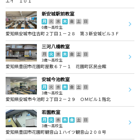
エイ １０１
新安城駅前教室
月
火
水
木
金
土
日
0歳～高校生
愛知県安城市住吉町２丁目１－２８ 第３新安城ビル３Ｆ
三河八橋教室
月
火
水
木
金
土
日
3歳～高校生
愛知県豊田市花園町屋敷６７－１ 花園町区民会館
安城今池教室
月
火
水
木
金
土
日
3歳～高校生
愛知県安城市今池町２丁目２－２９ ＯＭビル１階北
若園教室
月
火
水
木
金
土
日
3歳～高校生
愛知県豊田市花園町観音山１ハイツ観音山２０８号