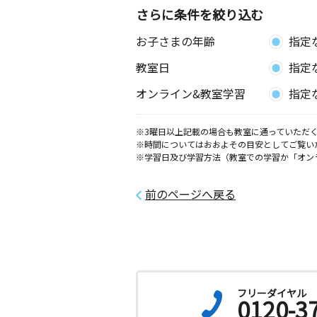
3歳～高校生
さらに条件を絞り込む
愛知県豊田市花園町屋敷６７－１ 花
館
お子さまの年齢
指定
教室日
指定
作野教室
月
火
水
木
金
土
オンライン&教室学習
指定
3歳～高校生
愛知県安城市篠目町３丁目１１番地７
※3曜日以上記載の場合も教室に通っていただく
※時間についてはおおよその目安としてご覧い
※学習日及び学習方法（教室での学習か「オン
前のページへ戻る
フリーダイヤル
0120-3