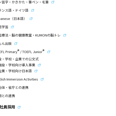
ン習字・かきかた・筆ペン・毛筆
ランス語・ドイツ語
panese（日本語）
信学習
習療法・脳の健康教室・KUMONの脳トレ
もん出版
®
®
EFL Primary
/
TOEFL Junior
設・学校・企業での公文式
施設・学校向け導入事業
企業・学校向け日本語
lish Immersion Activities
治体・省庁との連携
団との連携
社員採用