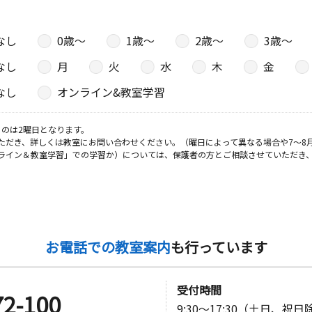
園町区民会
なし
0歳〜
1歳〜
2歳〜
3歳〜
なし
月
火
水
木
金
日
なし
オンライン&教室学習
のは2曜日となります。
ただき、詳しくは教室にお問い合わせください。（曜日によって異なる場合や7～8
ライン＆教室学習」での学習か）については、保護者の方とご相談させていただき
お電話での教室案内
も行っています
受付時間
72-100
9:30～17:30（土日、祝