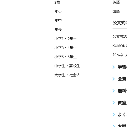
3歳
英語
年少
国語
年中
公文式
年長
公文式
小学1・2年生
KUMO
小学3・4年生
どんなも
小学5・6年生
中学生・高校生
学習
大学生・社会人
会費
無料
教室
よく
お問