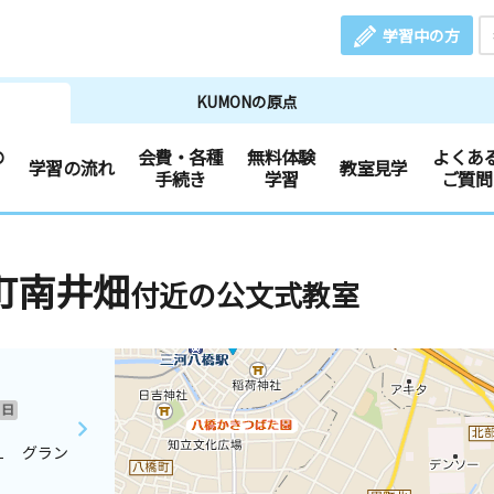
学習中の方
KUMONの原点
の
会費・各種
無料体験
よくあ
学習の流れ
教室見学
手続き
学習
ご質問
町南井畑
付近の公文式教室
日
１ グラン