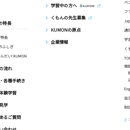
ペ
学習中の方へ
フ
くもんの先生募集
Ja
の特長
KUMONの原点
通
の特長
学
企業情報
Nのふしぎ
く
んだい! KUMON
TO
施
の流れ
・各種手続き
Eng
体験学習
自
見学
財
あるご質問
い合わせ