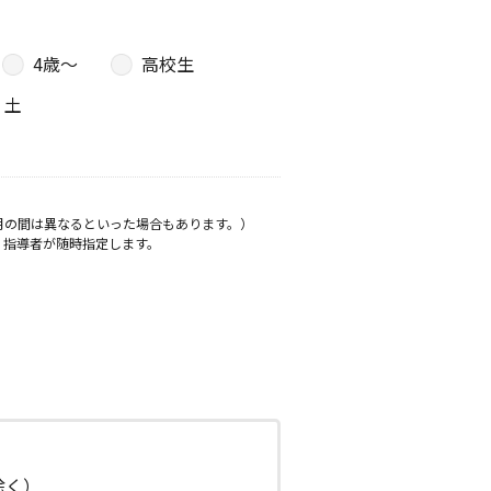
4歳〜
高校生
土
月の間は異なるといった場合もあります。）
、指導者が随時指定します。
日除く）