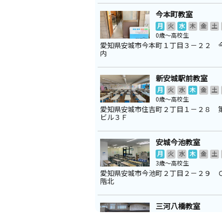
今本町教室
月
火
水
木
金
土
0歳～高校生
愛知県安城市今本町１丁目３－２２ 
内
新安城駅前教室
月
火
水
木
金
土
0歳～高校生
愛知県安城市住吉町２丁目１－２８ 
ビル３Ｆ
安城今池教室
月
火
水
木
金
土
3歳～高校生
愛知県安城市今池町２丁目２－２９ 
階北
三河八橋教室
月
火
水
木
金
土