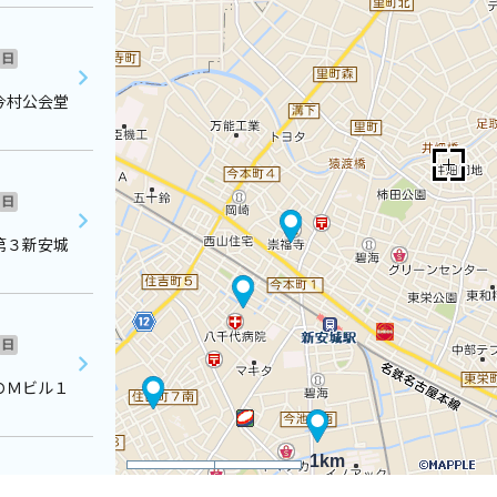
日
今村公会堂
日
第３新安城
日
ＯＭビル１
1km
日