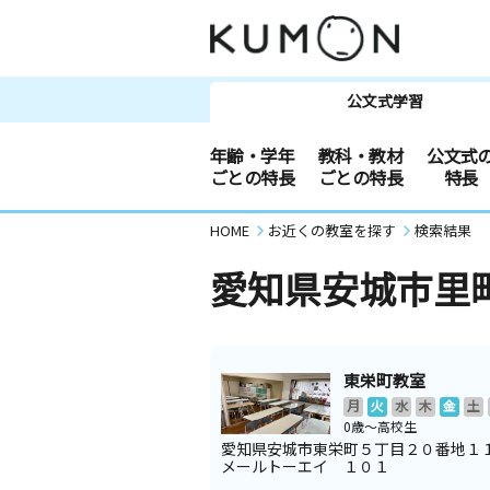
公文式学習
年齢・学年
教科・教材
公文式
ごとの特長
ごとの特長
特長
HOME
お近くの教室を探す
検索結果
愛知県安城市里
東栄町教室
月
火
水
木
金
土
0歳～高校生
愛知県安城市東栄町５丁目２０番地１
メールトーエイ １０１