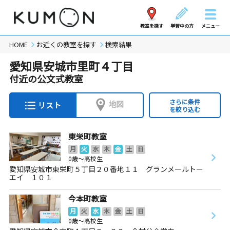
教室を探す
学習中の方
メニュー
HOME
お近くの教室を探す
検索結果
愛知県安城市里町４丁目
付近の公文式教室
さらに条件
地図
リスト
を絞り込む
東栄町教室
月
火
水
木
金
土
日
0歳～高校生
愛知県安城市東栄町５丁目２０番地１１ グランメールトー
エイ １０１
今本町教室
月
火
水
木
金
土
日
0歳～高校生