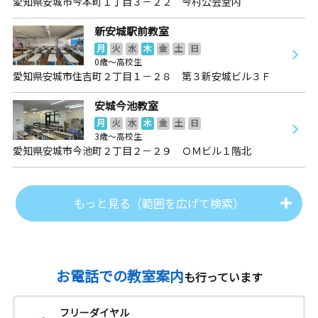
愛知県安城市今本町１丁目３－２２ 今村公会堂内
新安城駅前教室
月
火
水
木
金
土
日
0歳～高校生
愛知県安城市住吉町２丁目１－２８ 第３新安城ビル３Ｆ
安城今池教室
月
火
水
木
金
土
日
3歳～高校生
愛知県安城市今池町２丁目２－２９ ＯＭビル１階北
もっと見る（範囲を広げて検索）
お電話での教室案内
も行っています
フリーダイヤル