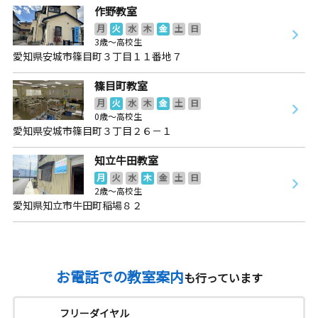
作野教室
月
火
水
木
金
土
日
3歳～高校生
愛知県安城市篠目町３丁目１１番地７
篠目町教室
月
火
水
木
金
土
日
0歳～高校生
愛知県安城市篠目町３丁目２６－１
知立牛田教室
月
火
水
木
金
土
日
2歳～高校生
愛知県知立市牛田町稲場８２
お電話での教室案内
も行っています
フリーダイヤル