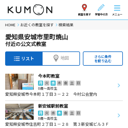
教室を探す
学習中の方
メニュー
HOME
お近くの教室を探す
検索結果
愛知県安城市里町焼山
付近の公文式教室
さらに条件
地図
リスト
を絞り込む
今本町教室
月
火
水
木
金
土
日
0歳～高校生
愛知県安城市今本町１丁目３－２２ 今村公会堂内
新安城駅前教室
月
火
水
木
金
土
日
0歳～高校生
愛知県安城市住吉町２丁目１－２８ 第３新安城ビル３Ｆ