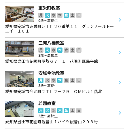
東栄町教室
月
火
水
木
金
土
日
0歳～高校生
愛知県安城市東栄町５丁目２０番地１１ グランメールトー
エイ １０１
三河八橋教室
月
火
水
木
金
土
日
3歳～高校生
愛知県豊田市花園町屋敷６７－１ 花園町区民会館
安城今池教室
月
火
水
木
金
土
日
3歳～高校生
愛知県安城市今池町２丁目２－２９ ＯＭビル１階北
若園教室
月
火
水
木
金
土
日
3歳～高校生
愛知県豊田市花園町観音山１ハイツ観音山２０８号