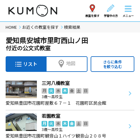
教室を探す
学習中の方
メニュー
HOME
お近くの教室を探す
検索結果
愛知県安城市里町西山ノ田
付近の公文式教室
さらに条件
地図
リスト
を絞り込む
三河八橋教室
月
火
水
木
金
土
日
3歳～高校生
愛知県豊田市花園町屋敷６７－１ 花園町区民会館
若園教室
月
火
水
木
金
土
日
3歳～高校生
愛知県豊田市花園町観音山１ハイツ観音山２０８号