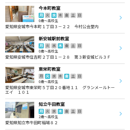
今本町教室
月
火
水
木
金
土
日
0歳～高校生
愛知県安城市今本町１丁目３－２２ 今村公会堂内
新安城駅前教室
月
火
水
木
金
土
日
0歳～高校生
愛知県安城市住吉町２丁目１－２８ 第３新安城ビル３Ｆ
東栄町教室
月
火
水
木
金
土
日
0歳～高校生
愛知県安城市東栄町５丁目２０番地１１ グランメールトー
エイ １０１
知立牛田教室
月
火
水
木
金
土
日
2歳～高校生
愛知県知立市牛田町稲場８２