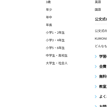
3歳
英語
年少
国語
年中
公文式
年長
公文式
小学1・2年生
KUMO
小学3・4年生
どんなも
小学5・6年生
中学生・高校生
学習
大学生・社会人
会費
無料
教室
よく
お問