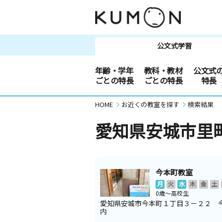
公文式学習
年齢・学年
教科・教材
公文式
ごとの特長
ごとの特長
特長
HOME
お近くの教室を探す
検索結果
愛知県安城市里
今本町教室
月
火
水
木
金
土
0歳～高校生
愛知県安城市今本町１丁目３－２２ 
内