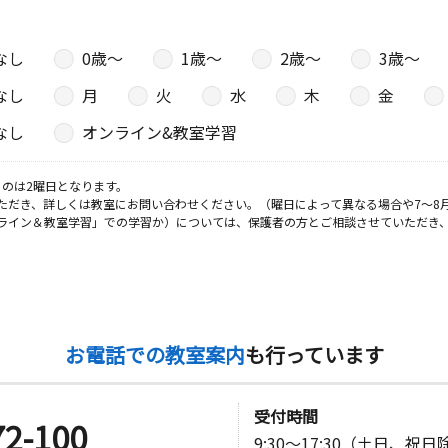
なし
0歳〜
1歳〜
2歳〜
3歳〜
なし
月
火
水
木
金
日
なし
オンライン&教室学習
のは2曜日となります。
ただき、詳しくは教室にお問い合わせください。（曜日によって異なる場合や7～8
ライン＆教室学習」での学習か）については、保護者の方とご相談させていただき
お電話での教室案内
も行っています
受付時間
72-100
9:30～17:30（土日、祝