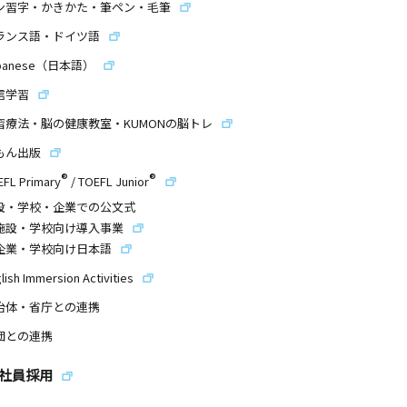
ン習字・かきかた・筆ペン・毛筆
ランス語・ドイツ語
panese（日本語）
信学習
習療法・脳の健康教室・KUMONの脳トレ
もん出版
®
®
EFL Primary
/
TOEFL Junior
設・学校・企業での公文式
施設・学校向け導入事業
企業・学校向け日本語
lish Immersion Activities
治体・省庁との連携
団との連携
社員採用