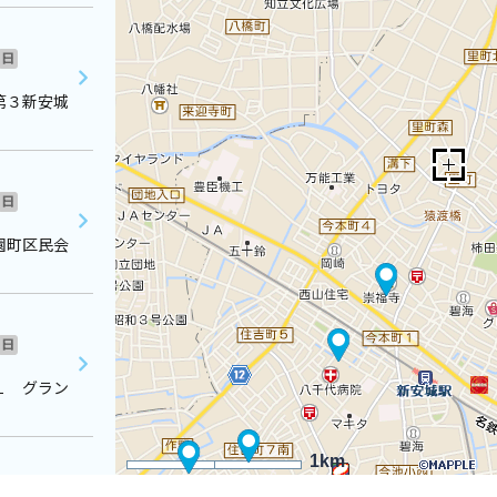
日
第３新安城
日
園町区民会
日
１ グラン
1km
日