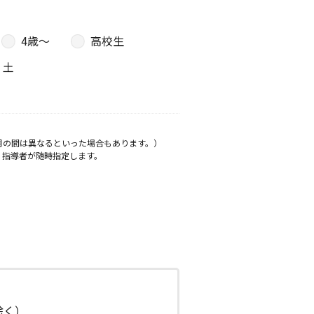
4歳〜
高校生
土
月の間は異なるといった場合もあります。）
、指導者が随時指定します。
日除く）