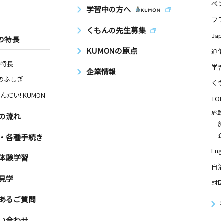
ペ
学習中の方へ
フ
くもんの先生募集
Ja
の特長
KUMONの原点
通
の特長
学
企業情報
Nのふしぎ
く
んだい! KUMON
TO
施
の流れ
・各種手続き
Eng
体験学習
自
見学
財
あるご質問
い合わせ