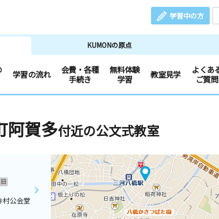
学習中の方
KUMONの原点
の
会費・各種
無料体験
よくあ
学習の流れ
教室見学
手続き
学習
ご質問
町阿賀多
付近の公文式教室
日
今村公会堂