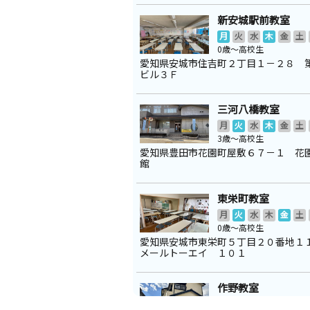
新安城駅前教室
月
火
水
木
金
土
0歳～高校生
愛知県安城市住吉町２丁目１－２８ 
ビル３Ｆ
三河八橋教室
月
火
水
木
金
土
3歳～高校生
愛知県豊田市花園町屋敷６７－１ 花
館
東栄町教室
月
火
水
木
金
土
0歳～高校生
愛知県安城市東栄町５丁目２０番地１
メールトーエイ １０１
作野教室
月
火
水
木
金
土