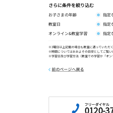
3歳～高校生
さらに条件を絞り込む
愛知県安城市篠目町３丁目１１番地７
お子さまの年齢
指定
篠目町教室
教室日
指定
月
火
水
木
金
土
0歳～高校生
オンライン&教室学習
指定
愛知県安城市篠目町３丁目２６－１
※3曜日以上記載の場合も教室に通っていただく
※時間についてはおおよその目安としてご覧い
※学習日及び学習方法（教室での学習か「オン
前のページへ戻る
フリーダイヤル
0120-3