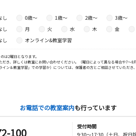
園町区民会
なし
0歳〜
1歳〜
2歳〜
3歳〜
なし
月
火
水
木
金
日
なし
オンライン&教室学習
のは2曜日となります。
ただき、詳しくは教室にお問い合わせください。（曜日によって異なる場合や7～8
ライン＆教室学習」での学習か）については、保護者の方とご相談させていただき
日
お電話での教室案内
も行っています
受付時間
72-100
9:30～17:30（土日、祝