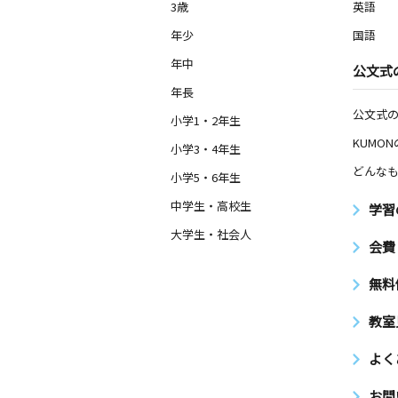
3歳
英語
年少
国語
年中
公文式
年長
公文式
小学1・2年生
KUMO
小学3・4年生
どんなも
小学5・6年生
中学生・高校生
学習
大学生・社会人
会費
無料
教室
よく
お問