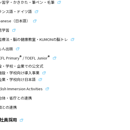
ン習字・かきかた・筆ペン・毛筆
ランス語・ドイツ語
panese（日本語）
信学習
習療法・脳の健康教室・KUMONの脳トレ
もん出版
®
®
EFL Primary
/
TOEFL Junior
設・学校・企業での公文式
施設・学校向け導入事業
企業・学校向け日本語
lish Immersion Activities
治体・省庁との連携
団との連携
社員採用