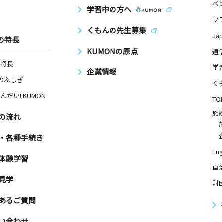
ペ
学習中の方へ
フ
くもんの先生募集
Ja
の特長
KUMONの原点
通
の特長
学
企業情報
Nのふしぎ
く
んだい! KUMON
TO
施
の流れ
・各種手続き
Eng
体験学習
自
見学
財
あるご質問
い合わせ