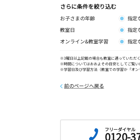
3歳～高校生
さらに条件を絞り込む
愛知県豊田市花園町屋敷６７－１ 花
館
お子さまの年齢
指定
教室日
指定
作野教室
月
火
水
木
金
土
オンライン&教室学習
指定
3歳～高校生
愛知県安城市篠目町３丁目１１番地７
※3曜日以上記載の場合も教室に通っていただく
※時間についてはおおよその目安としてご覧い
篠目町教室
※学習日及び学習方法（教室での学習か「オン
月
火
水
木
金
土
0歳～高校生
愛知県安城市篠目町３丁目２６－１
前のページへ戻る
フリーダイヤル
0120-3