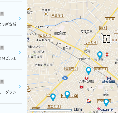
日
第３新安城
日
ＯＭビル１
日
１ グラン
1km
日