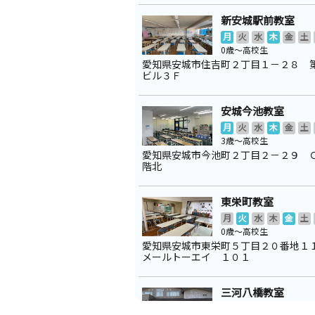
新安城駅前教室
月
火
水
木
金
土
0歳～高校生
愛知県安城市住吉町２丁目１－２８ 
ビル３Ｆ
安城今池教室
月
火
水
木
金
土
3歳～高校生
愛知県安城市今池町２丁目２－２９ 
階北
東栄町教室
月
火
水
木
金
土
0歳～高校生
愛知県安城市東栄町５丁目２０番地１
メールトーエイ １０１
三河八橋教室
月
火
水
木
金
土