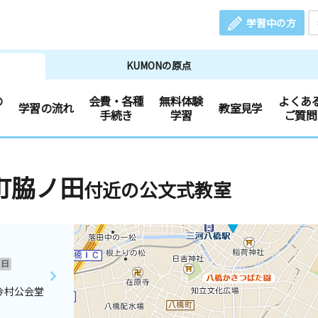
学習中の方
KUMONの原点
の
会費・各種
無料体験
よくあ
学習の流れ
教室見学
手続き
学習
ご質問
町脇ノ田
付近の公文式教室
日
今村公会堂