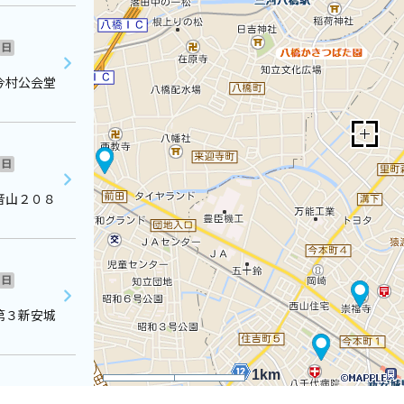
日
今村公会堂
日
音山２０８
日
第３新安城
1km
日