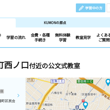
学習中の方
KUMONの原点
の
会費・各種
無料体験
よくあ
学習の流れ
教室見学
手続き
学習
ご質問
町西ノ口
付近の公文式教室
日
園町区民会