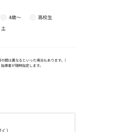
4歳〜
高校生
土
月の間は異なるといった場合もあります。）
、指導者が随時指定します。
日除く）