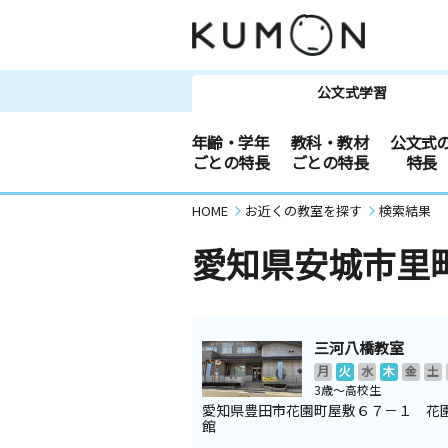
公文式学習
年齢・学年
教科・教材
公文式
ごとの特長
ごとの特長
特長
HOME
お近くの教室を探す
検索結果
愛知県安城市里
三河八橋教室
月
火
水
木
金
土
3歳～高校生
愛知県豊田市花園町屋敷６７－１ 花
館