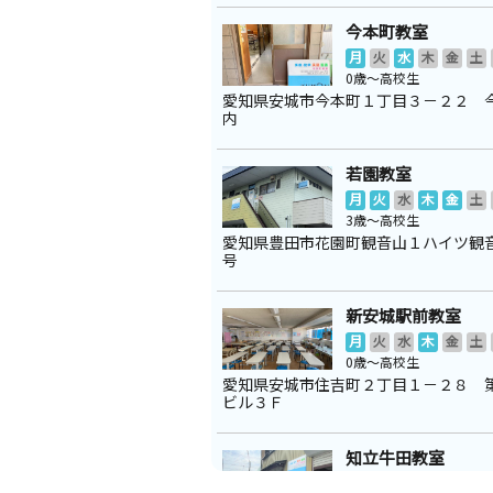
今本町教室
月
火
水
木
金
土
0歳～高校生
愛知県安城市今本町１丁目３－２２ 
内
若園教室
月
火
水
木
金
土
3歳～高校生
愛知県豊田市花園町観音山１ハイツ観
号
新安城駅前教室
月
火
水
木
金
土
0歳～高校生
愛知県安城市住吉町２丁目１－２８ 
ビル３Ｆ
知立牛田教室
月
火
水
木
金
土