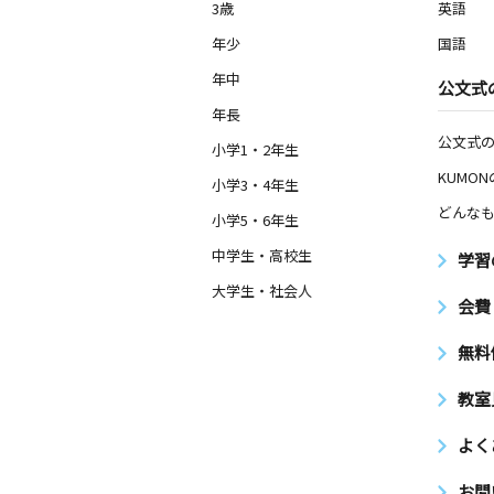
3歳
英語
年少
国語
年中
公文式
年長
公文式
小学1・2年生
KUMO
小学3・4年生
どんなも
小学5・6年生
中学生・高校生
学習
大学生・社会人
会費
無料
教室
よく
お問