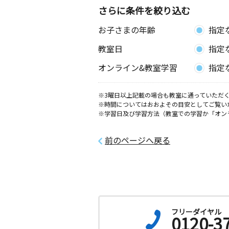
2歳～高校生
さらに条件を絞り込む
愛知県知立市牛田町稲場８２
お子さまの年齢
指定
教室日
指定
オンライン&教室学習
指定
※3曜日以上記載の場合も教室に通っていただく
※時間についてはおおよその目安としてご覧い
※学習日及び学習方法（教室での学習か「オン
前のページへ戻る
フリーダイヤル
0120-3