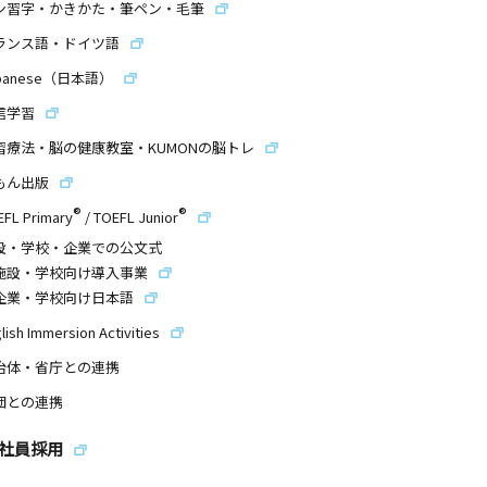
ン習字・かきかた・筆ペン・毛筆
ランス語・ドイツ語
panese（日本語）
信学習
習療法・脳の健康教室・KUMONの脳トレ
もん出版
®
®
EFL Primary
/
TOEFL Junior
設・学校・企業での公文式
施設・学校向け導入事業
企業・学校向け日本語
lish Immersion Activities
治体・省庁との連携
団との連携
社員採用