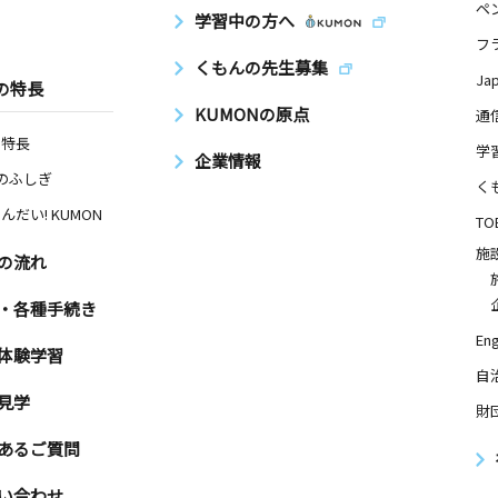
ペ
学習中の方へ
フ
くもんの先生募集
Ja
の特長
KUMONの原点
通
の特長
学
企業情報
Nのふしぎ
く
んだい! KUMON
TO
施
の流れ
・各種手続き
Eng
体験学習
自
見学
財
あるご質問
い合わせ