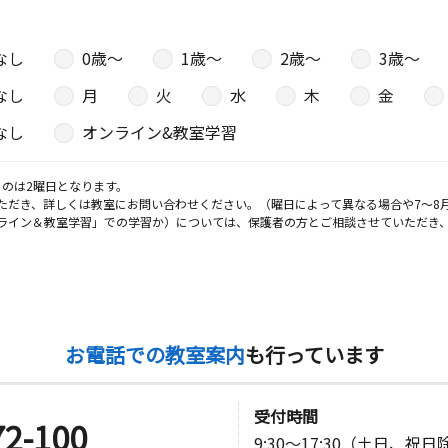
なし
0歳〜
1歳〜
2歳〜
3歳〜
なし
月
火
水
木
金
なし
オンライン&教室学習
のは2曜日となります。
ただき、詳しくは教室にお問い合わせください。（曜日によって異なる場合や7～8
ライン＆教室学習」での学習か）については、保護者の方とご相談させていただき
お電話での教室案内
も行っています
受付時間
72-100
9:30～17:30（土日、祝