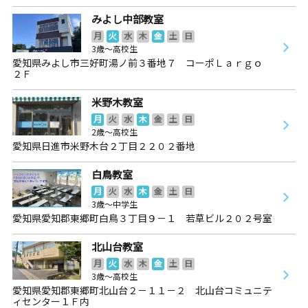
みよし中部教室
月
火
水
木
金
土
日
3歳～高校生
愛知県みよし市三好町湯ノ前３番地７ コーポＬａｒｇｏ
２Ｆ
米野木教室
月
火
水
木
金
土
日
2歳～高校生
愛知県日進市米野木台２丁目２２０２番地
白鳥教室
月
火
水
木
金
土
日
3歳～中学生
愛知県愛知郡東郷町白鳥３丁目９－１ 若草ビル２０２号室
北山台教室
月
火
水
木
金
土
日
3歳～高校生
愛知県愛知郡東郷町北山台２－１１－２ 北山台コミュニテ
ィセンター１Ｆ内