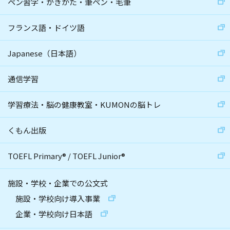
ペン習字・かきかた・筆ペン・毛筆
フランス語・ドイツ語
Japanese（日本語）
通信学習
学習療法・脳の健康教室・KUMONの脳トレ
くもん出版
TOEFL Primary
®
/
TOEFL Junior
®
施設・学校・企業での公文式
施設・学校向け導入事業
企業・学校向け日本語