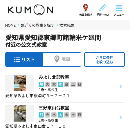
教室を探す
学習中の方
メニュー
HOME
お近くの教室を探す
検索結果
愛知県愛知郡東郷町諸輪米ケ廻間
付近の公文式教室
さらに条件
地図
リスト
を絞り込む
みよし北部教室
月
火
水
木
金
土
日
3歳～高校生
愛知県みよし市根浦町３－２－２１
三好東山台教室
月
火
水
木
金
土
日
2歳～高校生
愛知県みよし市東山台１７－１０