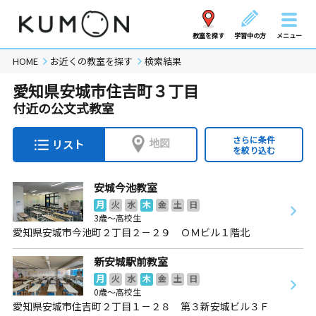
教室を探す
学習中の方
メニュー
HOME
お近くの教室を探す
検索結果
愛知県安城市住吉町３丁目
付近の公文式教室
さらに条件
地図
リスト
を絞り込む
安城今池教室
月
火
水
木
金
土
日
3歳～高校生
愛知県安城市今池町２丁目２－２９ ＯＭビル１階北
新安城駅前教室
月
火
水
木
金
土
日
0歳～高校生
愛知県安城市住吉町２丁目１－２８ 第３新安城ビル３Ｆ