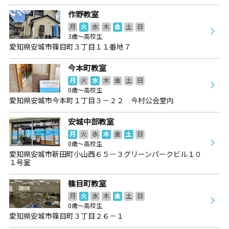
作野教室
月
火
水
木
金
土
日
3歳～高校生
愛知県安城市篠目町３丁目１１番地７
今本町教室
月
火
水
木
金
土
日
0歳～高校生
愛知県安城市今本町１丁目３－２２ 今村公会堂内
安城中部教室
月
火
水
木
金
土
日
0歳～高校生
愛知県安城市新田町小山西６５－３グリーンパークビル１０
１号室
篠目町教室
月
火
水
木
金
土
日
0歳～高校生
愛知県安城市篠目町３丁目２６－１