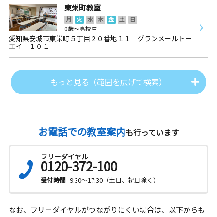
東栄町教室
月
火
水
木
金
土
日
0歳～高校生
愛知県安城市東栄町５丁目２０番地１１ グランメールトー
エイ １０１
もっと見る（範囲を広げて検索）
お電話での教室案内
も行っています
フリーダイヤル
0120-372-100
受付時間
9:30～17:30（土日、祝日除く）
なお、フリーダイヤルがつながりにくい場合は、以下からも