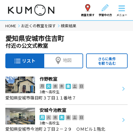
教室を探す
学習中の方
メニュー
HOME
お近くの教室を探す
検索結果
愛知県安城市住吉町
付近の公文式教室
さらに条件
地図
リスト
を絞り込む
作野教室
月
火
水
木
金
土
日
3歳～高校生
愛知県安城市篠目町３丁目１１番地７
安城今池教室
月
火
水
木
金
土
日
3歳～高校生
愛知県安城市今池町２丁目２－２９ ＯＭビル１階北