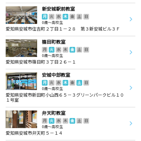
新安城駅前教室
月
火
水
木
金
土
日
0歳～高校生
愛知県安城市住吉町２丁目１－２８ 第３新安城ビル３Ｆ
篠目町教室
月
火
水
木
金
土
日
0歳～高校生
愛知県安城市篠目町３丁目２６－１
安城中部教室
月
火
水
木
金
土
日
0歳～高校生
愛知県安城市新田町小山西６５－３グリーンパークビル１０
１号室
弁天町教室
月
火
水
木
金
土
日
0歳～高校生
愛知県安城市弁天町５－１４