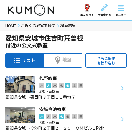
教室を探す
学習中の方
メニュー
HOME
お近くの教室を探す
検索結果
愛知県安城市住吉町荒曽根
付近の公文式教室
さらに条件
地図
リスト
を絞り込む
作野教室
月
火
水
木
金
土
日
3歳～高校生
愛知県安城市篠目町３丁目１１番地７
安城今池教室
月
火
水
木
金
土
日
3歳～高校生
愛知県安城市今池町２丁目２－２９ ＯＭビル１階北