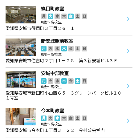
篠目町教室
月
火
水
木
金
土
日
0歳～高校生
愛知県安城市篠目町３丁目２６－１
新安城駅前教室
月
火
水
木
金
土
日
0歳～高校生
愛知県安城市住吉町２丁目１－２８ 第３新安城ビル３Ｆ
安城中部教室
月
火
水
木
金
土
日
0歳～高校生
愛知県安城市新田町小山西６５－３グリーンパークビル１０
１号室
今本町教室
月
火
水
木
金
土
日
0歳～高校生
愛知県安城市今本町１丁目３－２２ 今村公会堂内