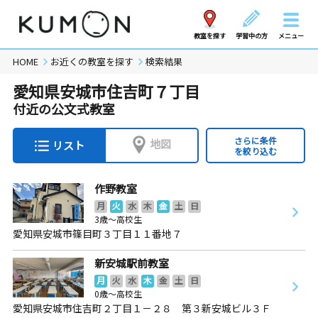
教室を探す
学習中の方
メニュー
HOME
お近くの教室を探す
検索結果
愛知県安城市住吉町７丁目
付近の公文式教室
さらに条件
地図
リスト
を絞り込む
作野教室
月
火
水
木
金
土
日
3歳～高校生
愛知県安城市篠目町３丁目１１番地７
新安城駅前教室
月
火
水
木
金
土
日
0歳～高校生
愛知県安城市住吉町２丁目１－２８ 第３新安城ビル３Ｆ