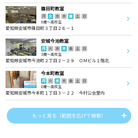
篠目町教室
月
火
水
木
金
土
日
0歳～高校生
愛知県安城市篠目町３丁目２６－１
安城今池教室
月
火
水
木
金
土
日
3歳～高校生
愛知県安城市今池町２丁目２－２９ ＯＭビル１階北
今本町教室
月
火
水
木
金
土
日
0歳～高校生
愛知県安城市今本町１丁目３－２２ 今村公会堂内
もっと見る（範囲を広げて検索）