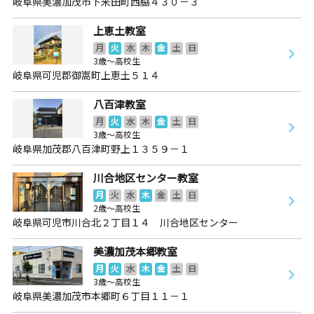
岐阜県美濃加茂市下米田町西脇４３０－３
上恵土教室
月
火
水
木
金
土
日
3歳～高校生
岐阜県可児郡御嵩町上恵土５１４
八百津教室
月
火
水
木
金
土
日
3歳～高校生
岐阜県加茂郡八百津町野上１３５９－１
川合地区センター教室
月
火
水
木
金
土
日
2歳～高校生
岐阜県可児市川合北２丁目１４ 川合地区センター
美濃加茂本郷教室
月
火
水
木
金
土
日
3歳～高校生
岐阜県美濃加茂市本郷町６丁目１１－１