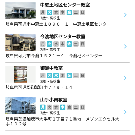
中恵土地区センター教室
月
火
水
木
金
土
日
3歳～高校生
岐阜県可児市中恵土１８９６－１ 中恵土地区センター
今渡地区センター教室
月
火
水
木
金
土
日
2歳～高校生
岐阜県可児市今渡１５２１－４ 今渡地区センター
御嵩中教室
月
火
水
木
金
土
日
3歳～高校生
岐阜県可児郡御嵩町中７７９‐１４
山手小南教室
月
火
水
木
金
土
日
3歳～高校生
岐阜県美濃加茂市大手町２丁目７１番地 メゾンエクセル大
手１０２号