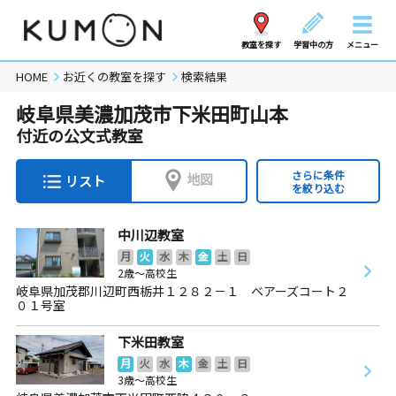
教室を探す
学習中の方
メニュー
HOME
お近くの教室を探す
検索結果
岐阜県美濃加茂市下米田町山本
付近の公文式教室
さらに条件
地図
リスト
を絞り込む
中川辺教室
月
火
水
木
金
土
日
2歳～高校生
岐阜県加茂郡川辺町西栃井１２８２－１ ベアーズコート２
０１号室
下米田教室
月
火
水
木
金
土
日
3歳～高校生