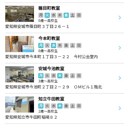
篠目町教室
月
火
水
木
金
土
日
0歳～高校生
愛知県安城市篠目町３丁目２６－１
今本町教室
月
火
水
木
金
土
日
0歳～高校生
愛知県安城市今本町１丁目３－２２ 今村公会堂内
安城今池教室
月
火
水
木
金
土
日
3歳～高校生
愛知県安城市今池町２丁目２－２９ ＯＭビル１階北
知立牛田教室
月
火
水
木
金
土
日
2歳～高校生
愛知県知立市牛田町稲場８２