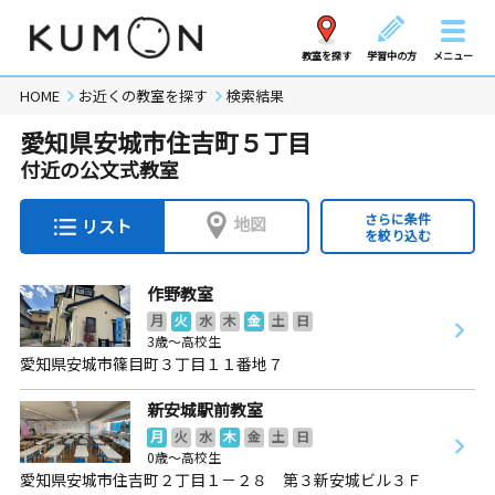
教室を探す
学習中の方
メニュー
HOME
お近くの教室を探す
検索結果
愛知県安城市住吉町５丁目
付近の公文式教室
さらに条件
地図
リスト
を絞り込む
作野教室
月
火
水
木
金
土
日
3歳～高校生
愛知県安城市篠目町３丁目１１番地７
新安城駅前教室
月
火
水
木
金
土
日
0歳～高校生
愛知県安城市住吉町２丁目１－２８ 第３新安城ビル３Ｆ