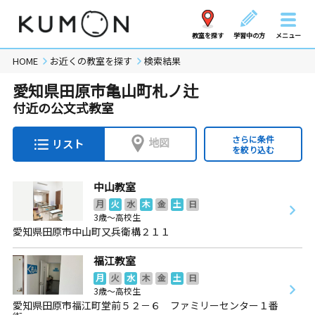
教室を探す
学習中の方
メニュー
HOME
お近くの教室を探す
検索結果
愛知県田原市亀山町札ノ辻
付近の公文式教室
さらに条件
地図
リスト
を絞り込む
中山教室
月
火
水
木
金
土
日
3歳～高校生
愛知県田原市中山町又兵衛構２１１
福江教室
月
火
水
木
金
土
日
3歳～高校生
愛知県田原市福江町堂前５２－６ ファミリーセンター１番