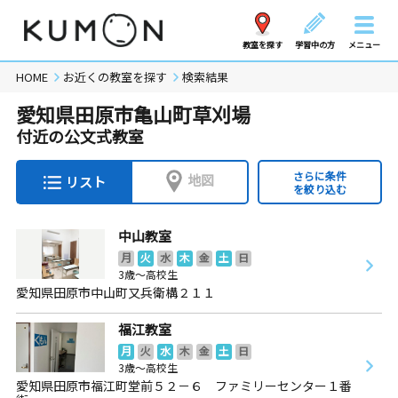
教室を探す
学習中の方
メニュー
HOME
お近くの教室を探す
検索結果
愛知県田原市亀山町草刈場
付近の公文式教室
さらに条件
地図
リスト
を絞り込む
中山教室
月
火
水
木
金
土
日
3歳～高校生
愛知県田原市中山町又兵衛構２１１
福江教室
月
火
水
木
金
土
日
3歳～高校生
愛知県田原市福江町堂前５２－６ ファミリーセンター１番