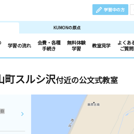
学習中の方
KUMONの原点
の
会費・各種
無料体験
よくあ
学習の流れ
教室見学
手続き
学習
ご質問
山町スルシ沢
付近の公文式教室
日