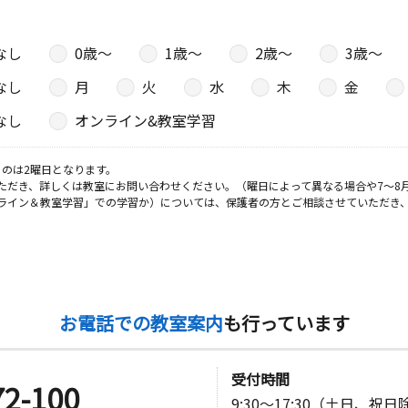
なし
0歳〜
1歳〜
2歳〜
3歳〜
なし
月
火
水
木
金
なし
オンライン&教室学習
のは2曜日となります。
ただき、詳しくは教室にお問い合わせください。（曜日によって異なる場合や7～8
ライン＆教室学習」での学習か）については、保護者の方とご相談させていただき
お電話での教室案内
も行っています
受付時間
72-100
9:30～17:30（土日、祝