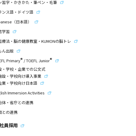
ン習字・かきかた・筆ペン・毛筆
ランス語・ドイツ語
panese（日本語）
信学習
習療法・脳の健康教室・KUMONの脳トレ
もん出版
®
®
EFL Primary
/
TOEFL Junior
設・学校・企業での公文式
施設・学校向け導入事業
企業・学校向け日本語
lish Immersion Activities
治体・省庁との連携
団との連携
社員採用