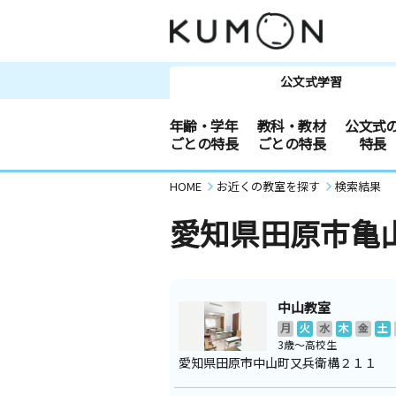
公文式学習
年齢・学年
教科・教材
公文式
ごとの特長
ごとの特長
特長
HOME
お近くの教室を探す
検索結果
愛知県田原市亀
中山教室
月
火
水
木
金
土
3歳～高校生
愛知県田原市中山町又兵衛構２１１