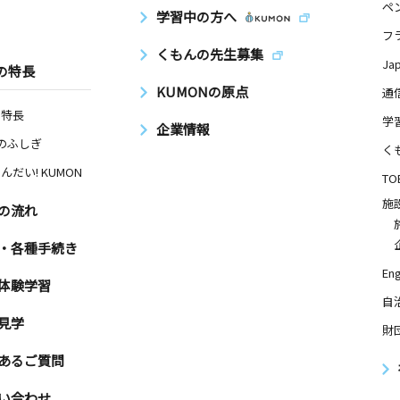
ペ
学習中の方へ
フ
くもんの先生募集
Ja
の特長
KUMONの原点
通
の特長
学
企業情報
Nのふしぎ
く
んだい! KUMON
TO
施
の流れ
・各種手続き
Eng
体験学習
自
見学
財
あるご質問
い合わせ