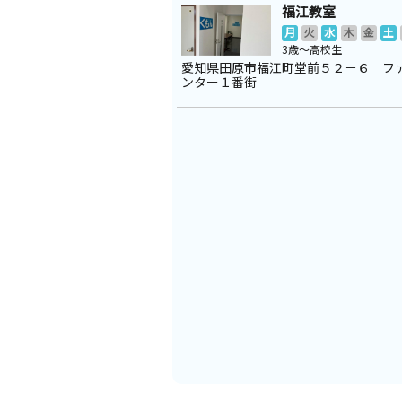
福江教室
月
火
水
木
金
土
3歳～高校生
愛知県田原市福江町堂前５２－６ フ
ンター１番街