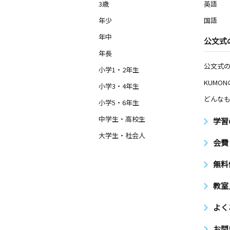
3歳
英語
年少
国語
年中
公文式
年長
公文式
小学1・2年生
KUMO
小学3・4年生
どんなも
小学5・6年生
中学生・高校生
学習
大学生・社会人
会費
無料
教室
よく
お問