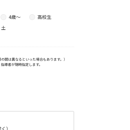
4歳〜
高校生
土
月の間は異なるといった場合もあります。）
、指導者が随時指定します。
日除く）