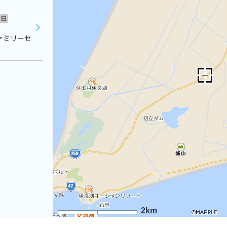
日
ァミリーセ
2km