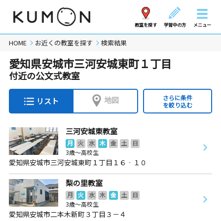
教室を探す
学習中の方
メニュー
HOME
お近くの教室を探す
検索結果
愛知県安城市三河安城東町１丁目
付近の公文式教室
さらに条件
地図
リスト
を絞り込む
三河安城東教室
月
火
水
木
金
土
日
3歳～高校生
愛知県安城市三河安城東町１丁目１６‐１０
梨の里教室
月
火
水
木
金
土
日
3歳～高校生
愛知県安城市二本木新町３丁目３－４