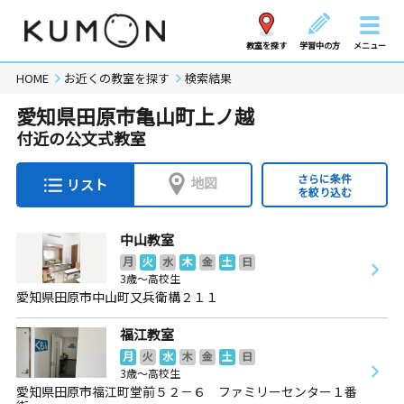
教室を探す
学習中の方
メニュー
HOME
お近くの教室を探す
検索結果
愛知県田原市亀山町上ノ越
付近の公文式教室
さらに条件
地図
リスト
を絞り込む
中山教室
月
火
水
木
金
土
日
3歳～高校生
愛知県田原市中山町又兵衛構２１１
福江教室
月
火
水
木
金
土
日
3歳～高校生
愛知県田原市福江町堂前５２－６ ファミリーセンター１番