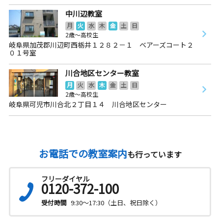
中川辺教室
月
火
水
木
金
土
日
2歳～高校生
岐阜県加茂郡川辺町西栃井１２８２－１ ベアーズコート２
０１号室
川合地区センター教室
月
火
水
木
金
土
日
2歳～高校生
岐阜県可児市川合北２丁目１４ 川合地区センター
お電話での教室案内
も行っています
フリーダイヤル
0120-372-100
受付時間
9:30～17:30（土日、祝日除く）