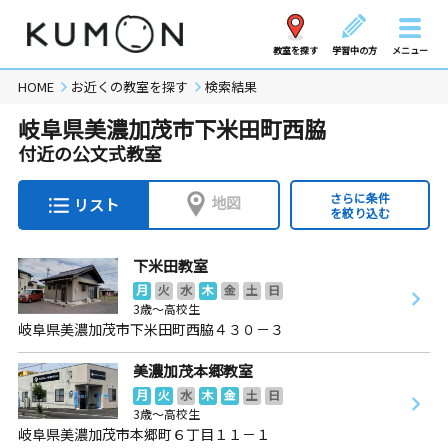
教室を探す
学習中の方
メニュー
HOME
お近くの教室を探す
検索結果
岐阜県美濃加茂市下米田町西脇
付近の公文式教室
さらに条件
地図
リスト
を絞り込む
下米田教室
月
火
水
木
金
土
日
3歳～高校生
岐阜県美濃加茂市下米田町西脇４３０－３
美濃加茂本郷教室
月
火
水
木
金
土
日
3歳～高校生
岐阜県美濃加茂市本郷町６丁目１１－１