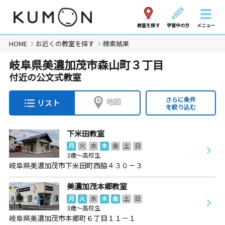
教室を探す
学習中の方
メニュー
HOME
お近くの教室を探す
検索結果
岐阜県美濃加茂市森山町３丁目
付近の公文式教室
さらに条件
地図
リスト
を絞り込む
下米田教室
月
火
水
木
金
土
日
3歳～高校生
岐阜県美濃加茂市下米田町西脇４３０－３
美濃加茂本郷教室
月
火
水
木
金
土
日
3歳～高校生
岐阜県美濃加茂市本郷町６丁目１１－１