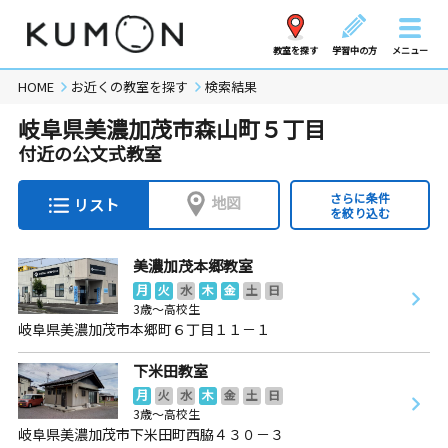
教室を探す
学習中の方
メニュー
HOME
お近くの教室を探す
検索結果
岐阜県美濃加茂市森山町５丁目
付近の公文式教室
さらに条件
地図
リスト
を絞り込む
美濃加茂本郷教室
月
火
水
木
金
土
日
3歳～高校生
岐阜県美濃加茂市本郷町６丁目１１－１
下米田教室
月
火
水
木
金
土
日
3歳～高校生
岐阜県美濃加茂市下米田町西脇４３０－３