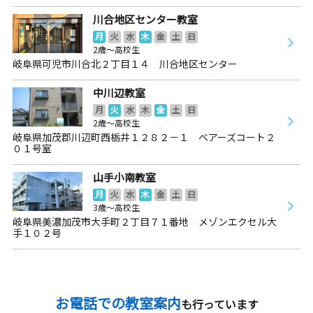
川合地区センター教室
月
火
水
木
金
土
日
2歳～高校生
岐阜県可児市川合北２丁目１４ 川合地区センター
中川辺教室
月
火
水
木
金
土
日
2歳～高校生
岐阜県加茂郡川辺町西栃井１２８２－１ ベアーズコート２
０１号室
山手小南教室
月
火
水
木
金
土
日
3歳～高校生
岐阜県美濃加茂市大手町２丁目７１番地 メゾンエクセル大
手１０２号
お電話での教室案内
も行っています