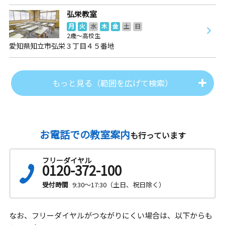
弘栄教室
月
火
水
木
金
土
日
2歳～高校生
愛知県知立市弘栄３丁目４５番地
もっと見る（範囲を広げて検索）
お電話での教室案内
も行っています
フリーダイヤル
0120-372-100
受付時間
9:30～17:30（土日、祝日除く）
なお、フリーダイヤルがつながりにくい場合は、以下からも