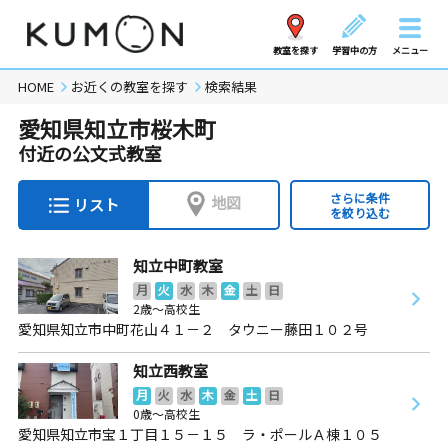
教室を探す
学習中の方
メニュー
HOME
お近くの教室を探す
検索結果
愛知県知立市桜木町
付近の公文式教室
さらに条件
地図
リスト
を絞り込む
知立中町教室
月
火
水
木
金
土
日
2歳～高校生
愛知県知立市中町花山４１－２ タウニー藤田１０２号
知立西教室
月
火
水
木
金
土
日
0歳～高校生
愛知県知立市宝１丁目１５－１５ ラ・ポールＡ棟１０５