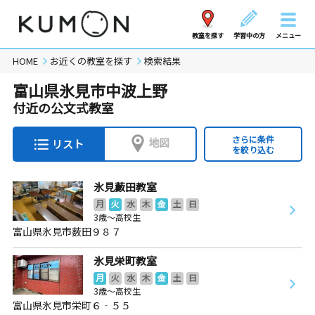
教室を探す
学習中の方
メニュー
HOME
お近くの教室を探す
検索結果
富山県氷見市中波上野
付近の公文式教室
さらに条件
地図
リスト
を絞り込む
氷見藪田教室
月
火
水
木
金
土
日
3歳～高校生
富山県氷見市薮田９８７
氷見栄町教室
月
火
水
木
金
土
日
3歳～高校生
富山県氷見市栄町６‐５５