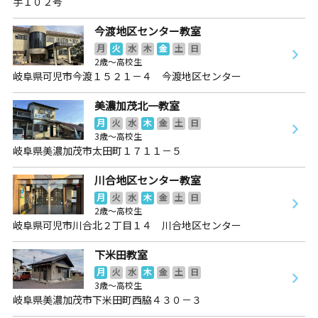
手１０２号
今渡地区センター教室
月
火
水
木
金
土
日
2歳～高校生
岐阜県可児市今渡１５２１－４ 今渡地区センター
美濃加茂北一教室
月
火
水
木
金
土
日
3歳～高校生
岐阜県美濃加茂市太田町１７１１－５
川合地区センター教室
月
火
水
木
金
土
日
2歳～高校生
岐阜県可児市川合北２丁目１４ 川合地区センター
下米田教室
月
火
水
木
金
土
日
3歳～高校生
岐阜県美濃加茂市下米田町西脇４３０－３