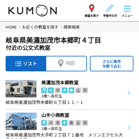
教室を探す
学習中の方
メニュー
HOME
お近くの教室を探す
検索結果
岐阜県美濃加茂市本郷町４丁目
付近の公文式教室
さらに条件
地図
リスト
を絞り込む
美濃加茂本郷教室
月
火
水
木
金
土
日
3歳～高校生
岐阜県美濃加茂市本郷町６丁目１１－１
山手小南教室
月
火
水
木
金
土
日
3歳～高校生
岐阜県美濃加茂市大手町２丁目７１番地 メゾンエクセル大