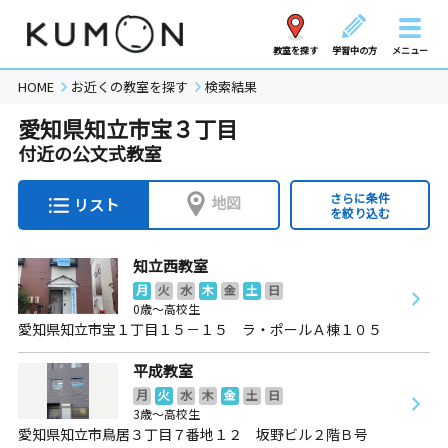
教室を探す
学習中の方
メニュー
HOME
お近くの教室を探す
検索結果
愛知県知立市宝３丁目
付近の公文式教室
さらに条件
地図
リスト
を絞り込む
知立西教室
月
火
水
木
金
土
日
0歳～高校生
愛知県知立市宝１丁目１５－１５ ラ・ポールＡ棟１０５
平成教室
月
火
水
木
金
土
日
3歳～高校生
愛知県知立市鳥居３丁目７番地１２ 坂野ビル２階Ｂ号