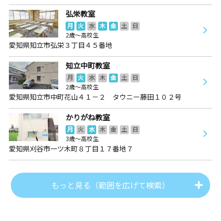
弘栄教室
月
火
水
木
金
土
日
2歳～高校生
愛知県知立市弘栄３丁目４５番地
知立中町教室
月
火
水
木
金
土
日
2歳～高校生
愛知県知立市中町花山４１－２ タウニー藤田１０２号
かりがね教室
月
火
水
木
金
土
日
3歳～高校生
愛知県刈谷市一ツ木町８丁目１７番地７
もっと見る（範囲を広げて検索）