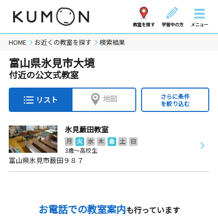
教室を探す
学習中の方
メニュー
HOME
お近くの教室を探す
検索結果
富山県氷見市大境
付近の公文式教室
さらに条件
地図
リスト
を絞り込む
氷見藪田教室
月
火
水
木
金
土
日
3歳～高校生
富山県氷見市薮田９８７
お電話での教室案内
も行っています