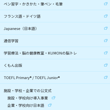
ペン習字・かきかた・筆ペン・毛筆
フランス語・ドイツ語
Japanese（日本語）
通信学習
学習療法・脳の健康教室・KUMONの脳トレ
くもん出版
TOEFL Primary
®
/
TOEFL Junior
®
施設・学校・企業での公文式
施設・学校向け導入事業
企業・学校向け日本語