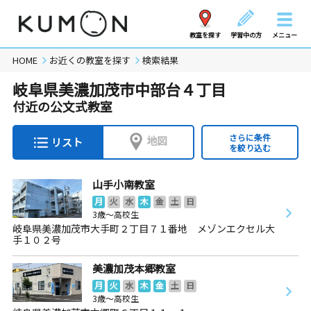
教室を探す
学習中の方
メニュー
HOME
お近くの教室を探す
検索結果
岐阜県美濃加茂市中部台４丁目
付近の公文式教室
さらに条件
地図
リスト
を絞り込む
山手小南教室
月
火
水
木
金
土
日
3歳～高校生
岐阜県美濃加茂市大手町２丁目７１番地 メゾンエクセル大
手１０２号
美濃加茂本郷教室
月
火
水
木
金
土
日
3歳～高校生