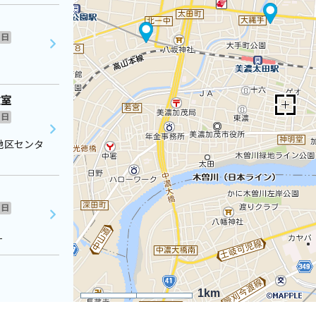
日
教室
日
地区センタ
日
１
1km