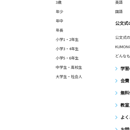
3歳
英語
年少
国語
年中
公文式
年長
公文式
小学1・2年生
KUMO
小学3・4年生
どんなも
小学5・6年生
中学生・高校生
学習
大学生・社会人
会費
無料
教室
よく
お問