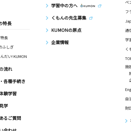
ペ
学習中の方へ
フ
くもんの先生募集
Ja
の特長
KUMONの原点
通
の特長
学
企業情報
Nのふしぎ
く
んだい! KUMON
TO
施
の流れ
・各種手続き
Eng
体験学習
自
見学
財
あるご質問
い合わせ