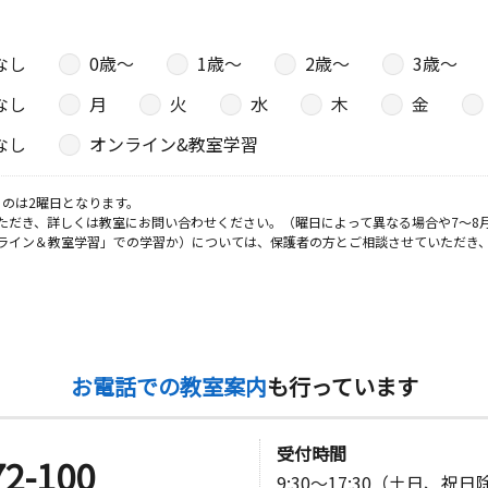
なし
0歳〜
1歳〜
2歳〜
3歳〜
なし
月
火
水
木
金
なし
オンライン&教室学習
のは2曜日となります。
ただき、詳しくは教室にお問い合わせください。（曜日によって異なる場合や7～8
ライン＆教室学習」での学習か）については、保護者の方とご相談させていただき
お電話での教室案内
も行っています
受付時間
72-100
9:30～17:30（土日、祝