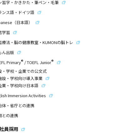
ン習字・かきかた・筆ペン・毛筆
ランス語・ドイツ語
panese（日本語）
信学習
習療法・脳の健康教室・KUMONの脳トレ
もん出版
®
®
EFL Primary
/
TOEFL Junior
設・学校・企業での公文式
施設・学校向け導入事業
企業・学校向け日本語
lish Immersion Activities
治体・省庁との連携
団との連携
社員採用