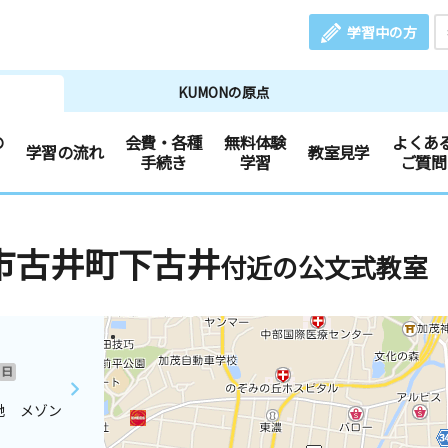
学習中の方
KUMONの原点
の
会費・各種
無料体験
よくあ
学習の流れ
教室見学
手続き
学習
ご質問
市古井町下古井
付近の公文式教室
日
地 メゾン