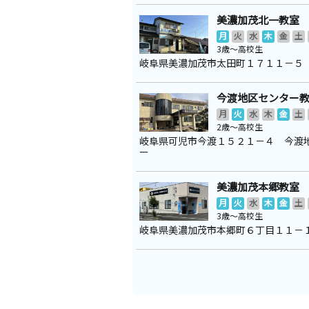
美濃加茂北一教室
月
火
水
木
金
土
3歳～高校生
岐阜県美濃加茂市太田町１７１１－５
今渡地区センター
月
火
水
木
金
土
2歳～高校生
岐阜県可児市今渡１５２１－４ 今渡
ー
美濃加茂本郷教室
月
火
水
木
金
土
3歳～高校生
岐阜県美濃加茂市本郷町６丁目１１－