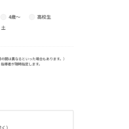
4歳〜
高校生
土
月の間は異なるといった場合もあります。）
、指導者が随時指定します。
日除く）