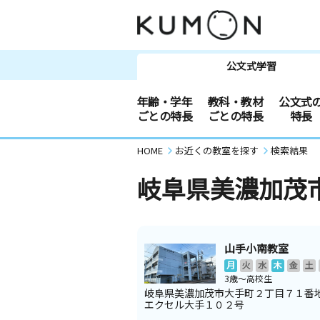
公文式学習
年齢・学年
教科・教材
公文式
ごとの特長
ごとの特長
特長
HOME
お近くの教室を探す
検索結果
岐阜県美濃加茂
山手小南教室
月
火
水
木
金
土
3歳～高校生
岐阜県美濃加茂市大手町２丁目７１番
エクセル大手１０２号