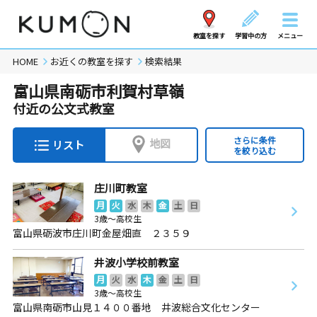
教室を探す
学習中の方
メニュー
HOME
お近くの教室を探す
検索結果
富山県南砺市利賀村草嶺
付近の公文式教室
さらに条件
地図
リスト
を絞り込む
庄川町教室
月
火
水
木
金
土
日
3歳～高校生
富山県砺波市庄川町金屋畑直 ２３５９
井波小学校前教室
月
火
水
木
金
土
日
3歳～高校生
富山県南砺市山見１４００番地 井波総合文化センター