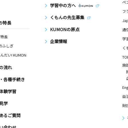
ペ
学習中の方へ
フ
くもんの先生募集
Ja
の特長
KUMONの原点
通
の特長
学
企業情報
Nのふしぎ
く
んだい! KUMON
TO
施
の流れ
・各種手続き
Eng
体験学習
自
見学
財
あるご質問
い合わせ