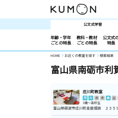
公文式学習
年齢・学年
教科・教材
公文式
ごとの特長
ごとの特長
特長
HOME
お近くの教室を探す
検索結果
富山県南砺市利
庄川町教室
月
火
水
木
金
土
3歳～高校生
富山県砺波市庄川町金屋畑直 ２３５