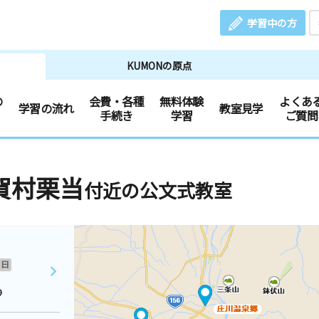
学習中の方
KUMONの原点
の
会費・各種
無料体験
よくあ
学習の流れ
教室見学
手続き
学習
ご質問
賀村栗当
付近の公文式教室
日
９