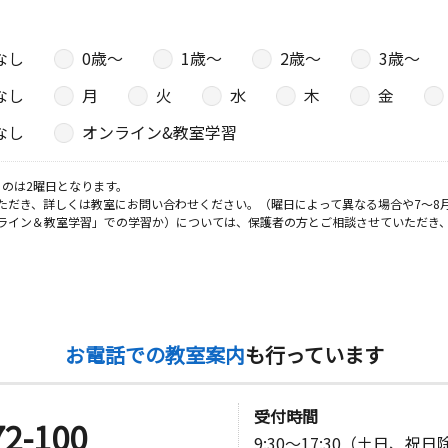
なし
0歳〜
1歳〜
2歳〜
3歳〜
なし
月
火
水
木
金
なし
オンライン&教室学習
のは2曜日となります。
ただき、詳しくは教室にお問い合わせください。（曜日によって異なる場合や7～8
ライン＆教室学習」での学習か）については、保護者の方とご相談させていただき
お電話での教室案内
も行っています
受付時間
72-100
9:30～17:30（土日、祝