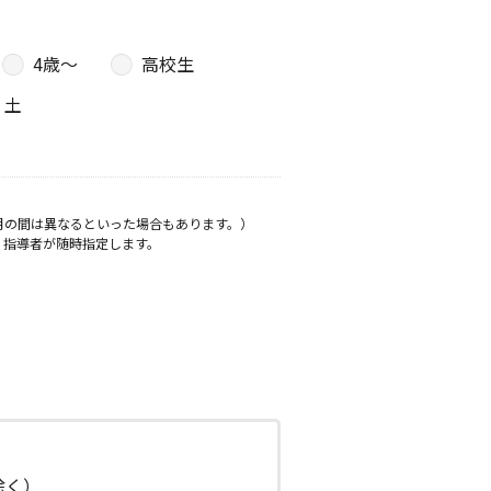
4歳〜
高校生
土
月の間は異なるといった場合もあります。）
、指導者が随時指定します。
日除く）