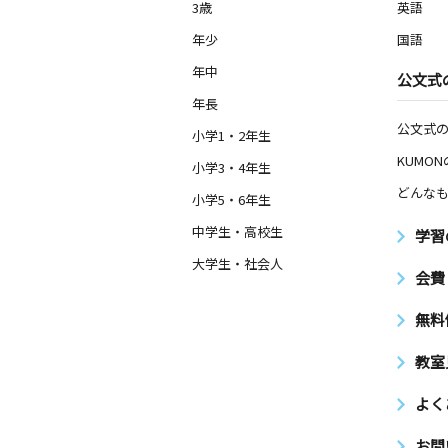
3歳
英語
年少
国語
年中
公文式
年長
公文式
小学1・2年生
KUMO
小学3・4年生
どんなも
小学5・6年生
中学生・高校生
学習
大学生・社会人
会費
無料
教室
よく
お問