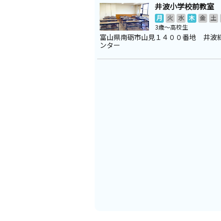
井波小学校前教室
月
火
水
木
金
土
3歳～高校生
富山県南砺市山見１４００番地 井波
ンター