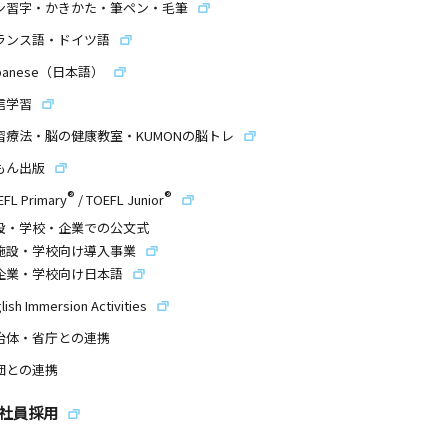
ン習字・かきかた・筆ペン・毛筆
ランス語・ドイツ語
panese（日本語）
信学習
習療法・脳の健康教室・KUMONの脳トレ
もん出版
®
®
EFL Primary
/
TOEFL Junior
設・学校・企業での公文式
施設・学校向け導入事業
企業・学校向け日本語
lish Immersion Activities
治体・省庁との連携
団との連携
社員採用