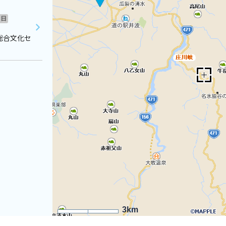
日
総合文化セ
3km