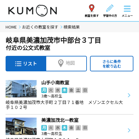
教室を探す
学習中の方
メニュー
HOME
お近くの教室を探す
検索結果
岐阜県美濃加茂市中部台３丁目
付近の公文式教室
さらに条件
地図
リスト
を絞り込む
山手小南教室
月
火
水
木
金
土
日
3歳～高校生
岐阜県美濃加茂市大手町２丁目７１番地 メゾンエクセル大
手１０２号
美濃加茂北一教室
月
火
水
木
金
土
日
3歳～高校生