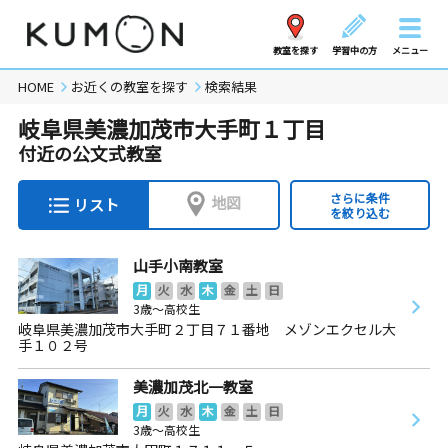
教室を探す
学習中の方
メニュー
HOME
お近くの教室を探す
検索結果
岐阜県美濃加茂市大手町１丁目
付近の公文式教室
さらに条件
地図
リスト
を絞り込む
山手小南教室
月
火
水
木
金
土
日
3歳～高校生
岐阜県美濃加茂市大手町２丁目７１番地 メゾンエクセル大
手１０２号
美濃加茂北一教室
月
火
水
木
金
土
日
3歳～高校生