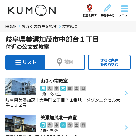
教室を探す
学習中の方
メニュー
HOME
お近くの教室を探す
検索結果
岐阜県美濃加茂市中部台１丁目
付近の公文式教室
さらに条件
地図
リスト
を絞り込む
山手小南教室
月
火
水
木
金
土
日
3歳～高校生
岐阜県美濃加茂市大手町２丁目７１番地 メゾンエクセル大
手１０２号
美濃加茂北一教室
月
火
水
木
金
土
日
3歳～高校生