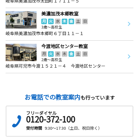
岐阜県美濃加茂市太田町１７１１－５
美濃加茂本郷教室
月
火
水
木
金
土
日
3歳～高校生
岐阜県美濃加茂市本郷町６丁目１１－１
今渡地区センター教室
月
火
水
木
金
土
日
2歳～高校生
岐阜県可児市今渡１５２１－４ 今渡地区センター
お電話での教室案内
も行っています
フリーダイヤル
0120-372-100
受付時間
9:30～17:30（土日、祝日除く）