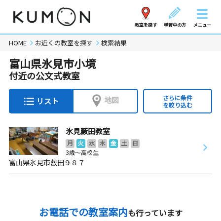
教室を探す
学習中の方
メニュー
HOME
お近くの教室を探す
検索結果
富山県氷見市小境
付近の公文式教室
さらに条件
地図
リスト
を絞り込む
氷見藪田教室
月
火
水
木
金
土
日
3歳～高校生
富山県氷見市薮田９８７
お電話での教室案内
も行っています