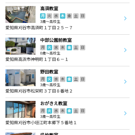
高須教室
月
火
水
木
金
土
日
3歳～高校生
愛知県刈谷市高須町１丁目２５－７
中部公園前教室
月
火
水
木
金
土
日
0歳～高校生
愛知県高浜市神明町１丁目６－１
野田教室
月
火
水
木
金
土
日
3歳～高校生
愛知県刈谷市松栄町３丁目８番地２
おがきえ教室
月
火
水
木
金
土
日
3歳～高校生
愛知県刈谷市小垣江町本郷下５番地１
呉竹教室