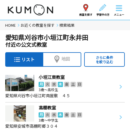
教室を探す
学習中の方
メニュー
HOME
お近くの教室を探す
検索結果
愛知県刈谷市小垣江町永井田
付近の公文式教室
さらに条件
地図
リスト
を絞り込む
小垣江東教室
月
火
水
木
金
土
日
3歳～高校生
愛知県刈谷市小垣江町南屋敷 ４５
高棚教室
月
火
水
木
金
土
日
3歳～中学生
愛知県安城市高棚町郷３０４