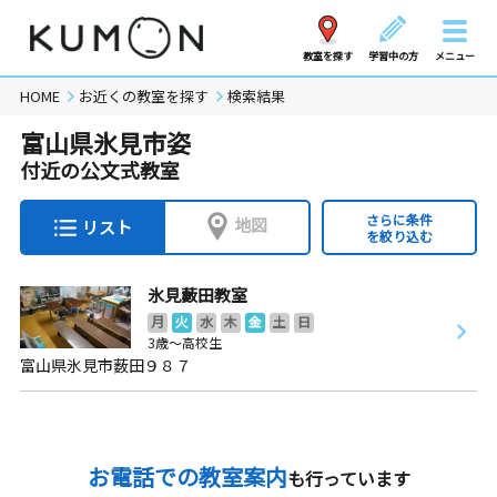
教室を探す
学習中の方
メニュー
HOME
お近くの教室を探す
検索結果
富山県氷見市姿
付近の公文式教室
さらに条件
地図
リスト
を絞り込む
氷見藪田教室
月
火
水
木
金
土
日
3歳～高校生
富山県氷見市薮田９８７
お電話での教室案内
も行っています