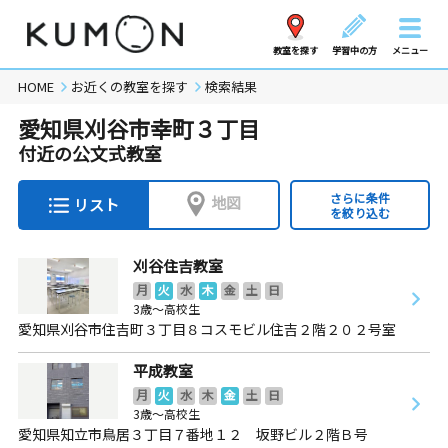
教室を探す
学習中の方
メニュー
HOME
お近くの教室を探す
検索結果
愛知県刈谷市幸町３丁目
付近の公文式教室
さらに条件
地図
リスト
を絞り込む
刈谷住吉教室
月
火
水
木
金
土
日
3歳～高校生
愛知県刈谷市住吉町３丁目８コスモビル住吉２階２０２号室
平成教室
月
火
水
木
金
土
日
3歳～高校生
愛知県知立市鳥居３丁目７番地１２ 坂野ビル２階Ｂ号