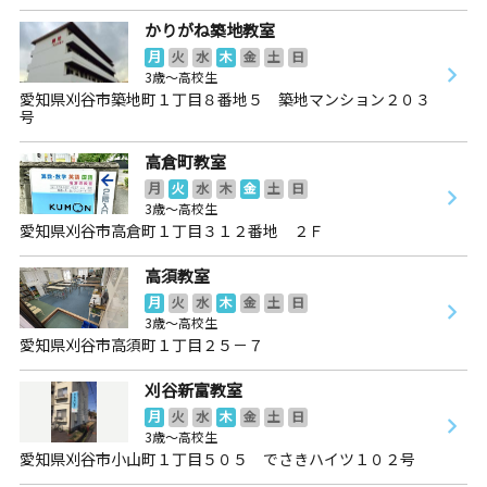
かりがね築地教室
月
火
水
木
金
土
日
3歳～高校生
愛知県刈谷市築地町１丁目８番地５ 築地マンション２０３
号
高倉町教室
月
火
水
木
金
土
日
3歳～高校生
愛知県刈谷市高倉町１丁目３１２番地 ２Ｆ
高須教室
月
火
水
木
金
土
日
3歳～高校生
愛知県刈谷市高須町１丁目２５－７
刈谷新富教室
月
火
水
木
金
土
日
3歳～高校生
愛知県刈谷市小山町１丁目５０５ でさきハイツ１０２号