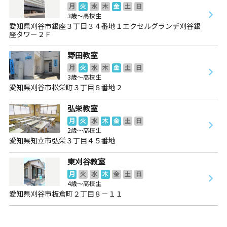
月
火
水
木
金
土
日
3歳～高校生
愛知県刈谷市銀座３丁目３４番地１エクセルグランデ刈谷銀
座タワー２Ｆ
野田教室
月
火
水
木
金
土
日
3歳～高校生
愛知県刈谷市松栄町３丁目８番地２
弘栄教室
月
火
水
木
金
土
日
2歳～高校生
愛知県知立市弘栄３丁目４５番地
東刈谷教室
月
火
水
木
金
土
日
4歳～高校生
愛知県刈谷市板倉町２丁目８－１１