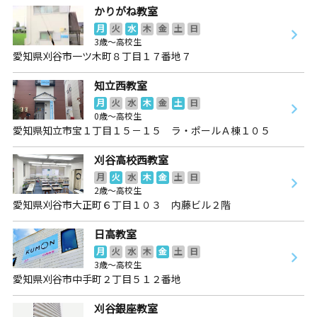
かりがね教室
月
火
水
木
金
土
日
3歳～高校生
愛知県刈谷市一ツ木町８丁目１７番地７
知立西教室
月
火
水
木
金
土
日
0歳～高校生
愛知県知立市宝１丁目１５－１５ ラ・ポールＡ棟１０５
刈谷高校西教室
月
火
水
木
金
土
日
2歳～高校生
愛知県刈谷市大正町６丁目１０３ 内藤ビル２階
日高教室
月
火
水
木
金
土
日
3歳～高校生
愛知県刈谷市中手町２丁目５１２番地
刈谷銀座教室