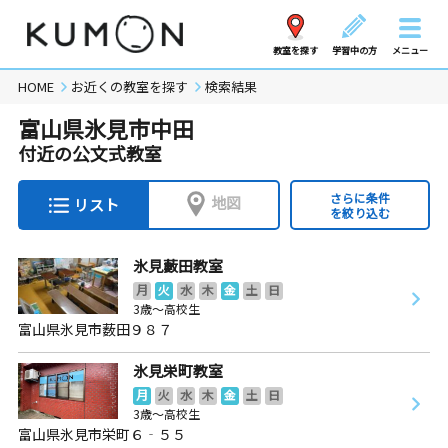
教室を探す
学習中の方
メニュー
HOME
お近くの教室を探す
検索結果
富山県氷見市中田
付近の公文式教室
さらに条件
地図
リスト
を絞り込む
氷見藪田教室
月
火
水
木
金
土
日
3歳～高校生
富山県氷見市薮田９８７
氷見栄町教室
月
火
水
木
金
土
日
3歳～高校生
富山県氷見市栄町６‐５５