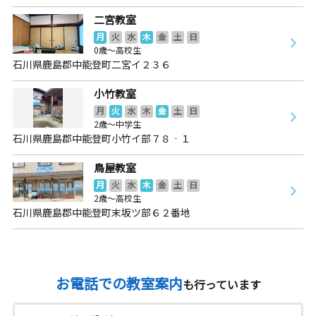
二宮教室
月
火
水
木
金
土
日
0歳～高校生
石川県鹿島郡中能登町二宮イ２３６
小竹教室
月
火
水
木
金
土
日
2歳～中学生
石川県鹿島郡中能登町小竹イ部７８‐１
鳥屋教室
月
火
水
木
金
土
日
2歳～高校生
石川県鹿島郡中能登町末坂ツ部６２番地
お電話での教室案内
も行っています