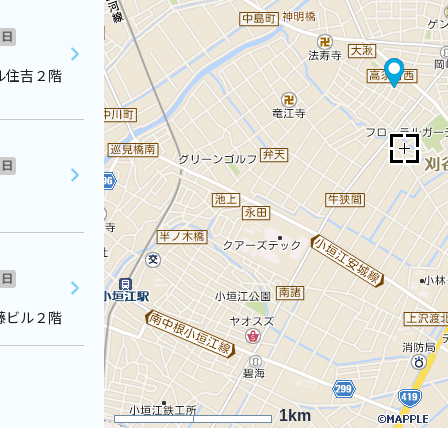
日
ル住吉２階
日
日
藤ビル２階
1km