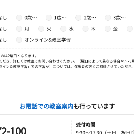
なし
0歳〜
1歳〜
2歳〜
3歳〜
なし
月
火
水
木
金
なし
オンライン&教室学習
のは2曜日となります。
ただき、詳しくは教室にお問い合わせください。（曜日によって異なる場合や7～8
ライン＆教室学習」での学習か）については、保護者の方とご相談させていただき
お電話での教室案内
も行っています
受付時間
72-100
9:30～17:30（土日、祝