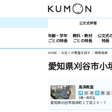
公文式学習
年齢・学年
教科・教材
公文式
ごとの特長
ごとの特長
特長
HOME
お近くの教室を探す
検索結果
愛知県刈谷市小
高須教室
月
火
水
木
金
土
3歳～高校生
愛知県刈谷市高須町１丁目２５－７