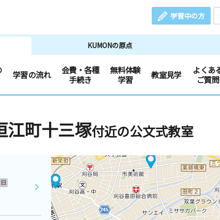
学習中の方
KUMONの原点
の
会費・各種
無料体験
よくあ
学習の流れ
教室見学
手続き
学習
ご質問
垣江町十三塚
付近の公文式教室
日