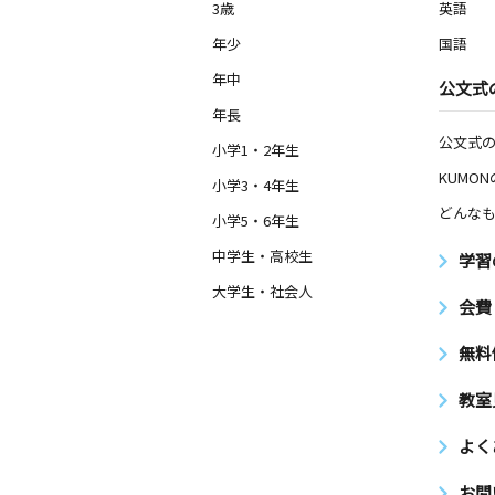
3歳
英語
年少
国語
年中
公文式
年長
公文式
小学1・2年生
KUMO
小学3・4年生
どんなも
小学5・6年生
中学生・高校生
学習
大学生・社会人
会費
無料
教室
よく
お問