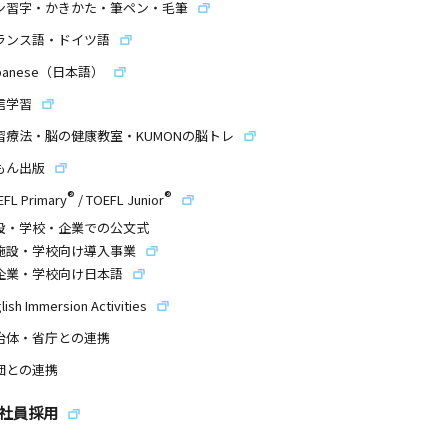
ン習字・かきかた・筆ペン・毛筆
ランス語・ドイツ語
panese（日本語）
信学習
習療法・脳の健康教室・KUMONの脳トレ
もん出版
®
®
EFL Primary
/
TOEFL Junior
設・学校・企業での公文式
施設・学校向け導入事業
企業・学校向け日本語
lish Immersion Activities
治体・省庁との連携
団との連携
社員採用