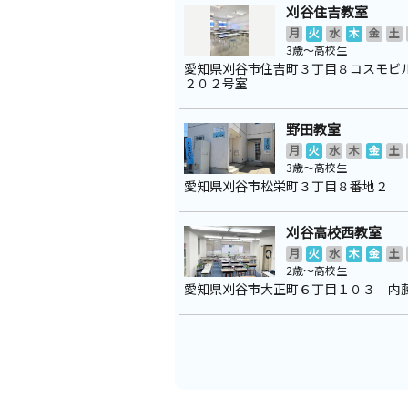
刈谷住吉教室
月
火
水
木
金
土
3歳～高校生
愛知県刈谷市住吉町３丁目８コスモビ
２０２号室
野田教室
月
火
水
木
金
土
3歳～高校生
愛知県刈谷市松栄町３丁目８番地２
刈谷高校西教室
月
火
水
木
金
土
2歳～高校生
愛知県刈谷市大正町６丁目１０３ 内