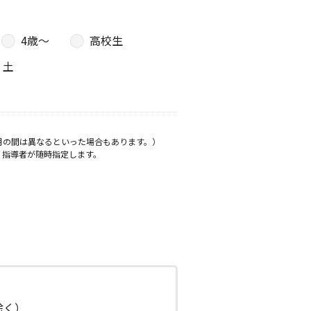
4歳〜
高校生
土
月の間は異なるといった場合もあります。）
、指導者が随時指定します。
日除く）