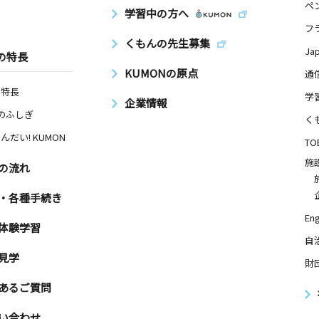
ペ
学習中の方へ
フ
くもんの先生募集
Ja
の特長
KUMONの原点
通
の特長
学
企業情報
Nのふしぎ
く
んだい! KUMON
TO
施
の流れ
・各種手続き
Eng
体験学習
自
見学
財
あるご質問
い合わせ