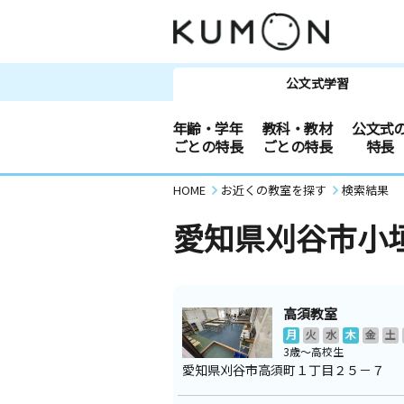
公文式学習
年齢・学年
教科・教材
公文式
ごとの特長
ごとの特長
特長
HOME
お近くの教室を探す
検索結果
愛知県刈谷市小
高須教室
月
火
水
木
金
土
3歳～高校生
愛知県刈谷市高須町１丁目２５－７