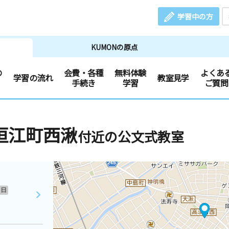
学習中の方
KUMONの原点
の
会費・各種
無料体験
よくあ
学習の流れ
教室見学
手続き
学習
ご質問
垣江町西湫
付近の公文式教室
日