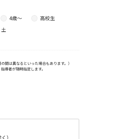
4歳〜
高校生
土
月の間は異なるといった場合もあります。）
、指導者が随時指定します。
日除く）