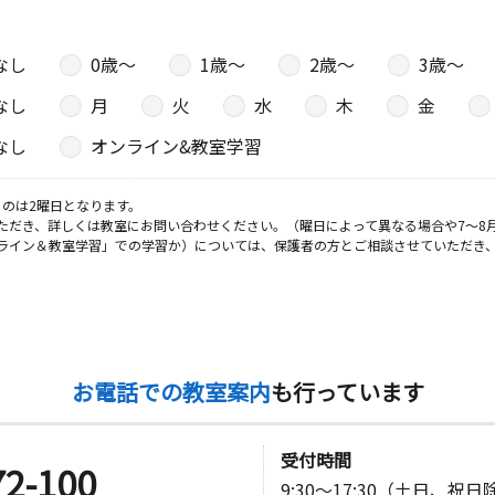
なし
0歳〜
1歳〜
2歳〜
3歳〜
なし
月
火
水
木
金
なし
オンライン&教室学習
のは2曜日となります。
ただき、詳しくは教室にお問い合わせください。（曜日によって異なる場合や7～8
ライン＆教室学習」での学習か）については、保護者の方とご相談させていただき
お電話での教室案内
も行っています
受付時間
72-100
9:30～17:30（土日、祝