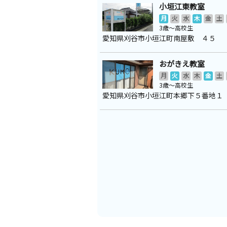
小垣江東教室
月
火
水
木
金
土
3歳～高校生
愛知県刈谷市小垣江町南屋敷 ４５
おがきえ教室
月
火
水
木
金
土
3歳～高校生
愛知県刈谷市小垣江町本郷下５番地１