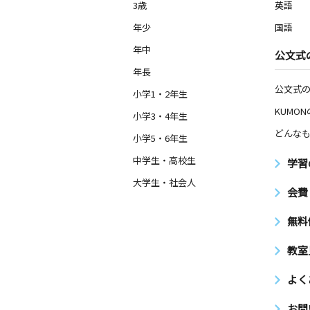
3歳
英語
年少
国語
年中
公文式
年長
公文式
小学1・2年生
KUMO
小学3・4年生
どんなも
小学5・6年生
中学生・高校生
学習
大学生・社会人
会費
無料
教室
よく
お問