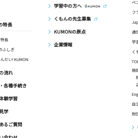
ペ
学習中の方へ
フ
くもんの先生募集
Ja
の特長
KUMONの原点
通
の特長
学
企業情報
Nのふしぎ
く
んだい! KUMON
TO
施
の流れ
・各種手続き
Eng
体験学習
自
見学
財
あるご質問
い合わせ