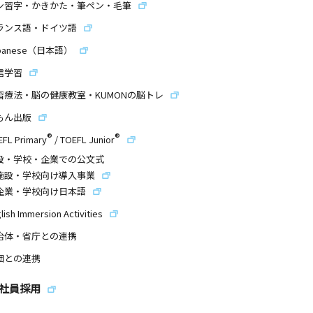
ン習字・かきかた・筆ペン・毛筆
ランス語・ドイツ語
panese（日本語）
信学習
習療法・脳の健康教室・KUMONの脳トレ
もん出版
®
®
EFL Primary
/
TOEFL Junior
設・学校・企業での公文式
施設・学校向け導入事業
企業・学校向け日本語
lish Immersion Activities
治体・省庁との連携
団との連携
社員採用