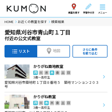
教室を探す
学習中の方
メニュー
HOME
お近くの教室を探す
検索結果
愛知県刈谷市青山町１丁目
付近の公文式教室
さらに条件
地図
リスト
を絞り込む
かりがね築地教室
月
火
水
木
金
土
日
3歳～高校生
愛知県刈谷市築地町１丁目８番地５ 築地マンション２０３
号
かりがね教室
月
火
水
木
金
土
日
3歳～高校生