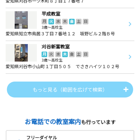
愛知県刈谷市一ツ木町８丁目１７番地７
平成教室
月
火
水
木
金
土
日
3歳～高校生
愛知県知立市鳥居３丁目７番地１２ 坂野ビル２階Ｂ号
刈谷新富教室
月
火
水
木
金
土
日
3歳～高校生
愛知県刈谷市小山町１丁目５０５ でさきハイツ１０２号
もっと見る（範囲を広げて検索）
お電話での教室案内
も行っています
フリーダイヤル