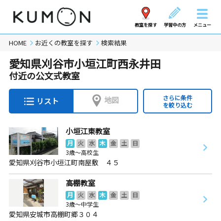
教室を探す
学習中の方
メニュー
HOME
お近くの教室を探す
検索結果
愛知県刈谷市小垣江町西永井田
付近の公文式教室
さらに条件
地図
リスト
を絞り込む
小垣江東教室
月
火
水
木
金
土
日
3歳～高校生
愛知県刈谷市小垣江町南屋敷 ４５
高棚教室
月
火
水
木
金
土
日
3歳～中学生
愛知県安城市高棚町郷３０４