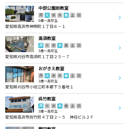
中部公園前教室
月
火
水
木
金
土
日
0歳～高校生
愛知県高浜市神明町１丁目６－１
高須教室
月
火
水
木
金
土
日
3歳～高校生
愛知県刈谷市高須町１丁目２５－７
おがきえ教室
月
火
水
木
金
土
日
3歳～高校生
愛知県刈谷市小垣江町本郷下５番地１
呉竹教室
月
火
水
木
金
土
日
3歳～高校生
愛知県高浜市呉竹町４丁目２－５ 神谷ビル２Ｆ
野田教室