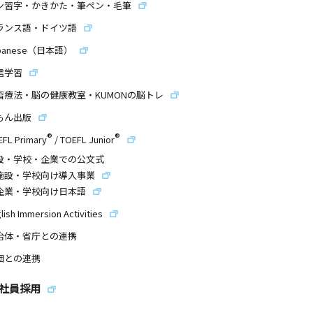
ン習字・かきかた・筆ペン・毛筆
ランス語・ドイツ語
panese（日本語）
信学習
習療法・脳の健康教室・KUMONの脳トレ
もん出版
®
®
EFL Primary
/
TOEFL Junior
設・学校・企業での公文式
施設・学校向け導入事業
企業・学校向け日本語
lish Immersion Activities
治体・省庁との連携
団との連携
社員採用