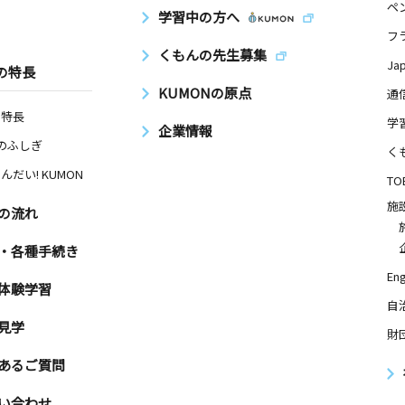
ペ
学習中の方へ
フ
くもんの先生募集
Ja
の特長
KUMONの原点
通
の特長
学
企業情報
Nのふしぎ
く
んだい! KUMON
TO
施
の流れ
・各種手続き
Eng
体験学習
自
見学
財
あるご質問
い合わせ