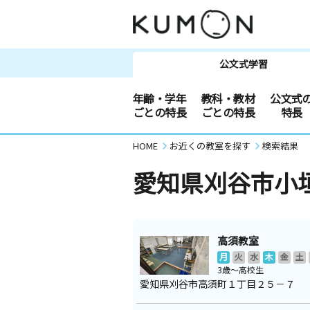
公文式学習
年齢・学年
教科・教材
公文式
ごとの特長
ごとの特長
特長
HOME
お近くの教室を探す
検索結果
愛知県刈谷市小
高須教室
月
火
水
木
金
土
3歳～高校生
愛知県刈谷市高須町１丁目２５－７