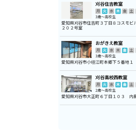
刈谷住吉教室
月
火
水
木
金
土
3歳～高校生
愛知県刈谷市住吉町３丁目８コスモビ
２０２号室
おがきえ教室
月
火
水
木
金
土
3歳～高校生
愛知県刈谷市小垣江町本郷下５番地１
刈谷高校西教室
月
火
水
木
金
土
2歳～高校生
愛知県刈谷市大正町６丁目１０３ 内