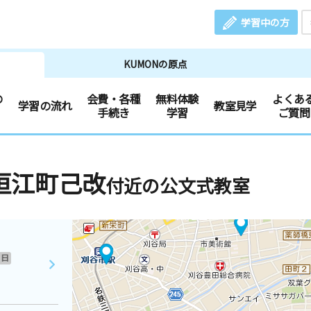
学習中の方
KUMONの原点
の
会費・各種
無料体験
よくあ
学習の流れ
教室見学
手続き
学習
ご質問
垣江町己改
付近の公文式教室
日