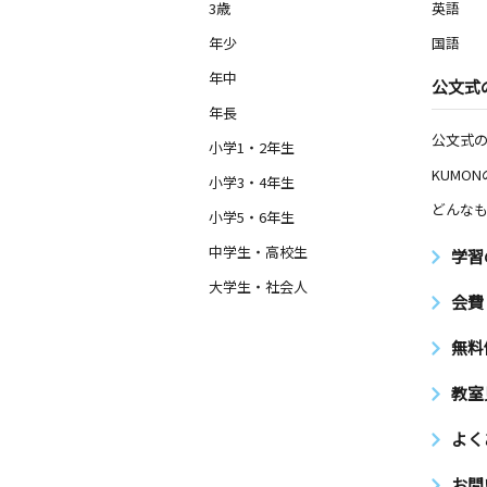
3歳
英語
年少
国語
年中
公文式
年長
公文式
小学1・2年生
KUMO
小学3・4年生
どんなも
小学5・6年生
中学生・高校生
学習
大学生・社会人
会費
無料
教室
よく
お問