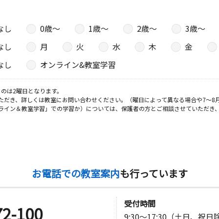
なし
0歳〜
1歳〜
2歳〜
3歳〜
なし
月
火
水
木
金
なし
オンライン&教室学習
のは2曜日となります。
ただき、詳しくは教室にお問い合わせください。（曜日によって異なる場合や7～8
ライン＆教室学習」での学習か）については、保護者の方とご相談させていただき
お電話での教室案内
も行っています
受付時間
72-100
9:30～17:30（土日、祝