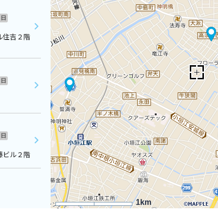
日
ル住吉２階
日
日
藤ビル２階
1km